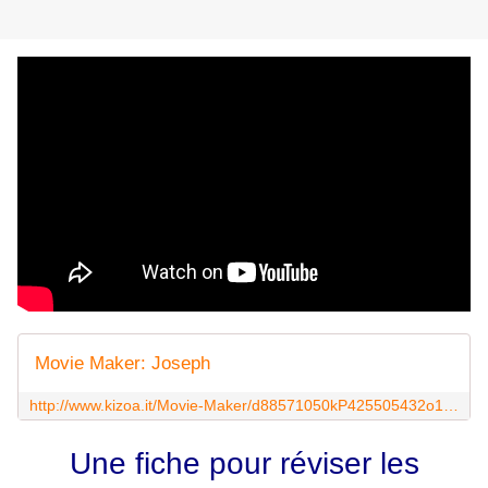
Movie Maker: Joseph
http://www.kizoa.it/Movie-Maker/d88571050kP425505432o1l1/joseph
Une fiche pour réviser les