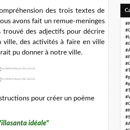
compréhension des trois textes de
, nous avons fait un remue-meninges
#M
 trouvé des adjectifs pour décrire
#C
#L
 ville, des activités à faire en ville
#C
#A
ait pu donner à notre ville.
#F
#
#T
#p
#p
#T
instructions pour créer un poème
#V
#
#
#S
illasanta idéale"
#A