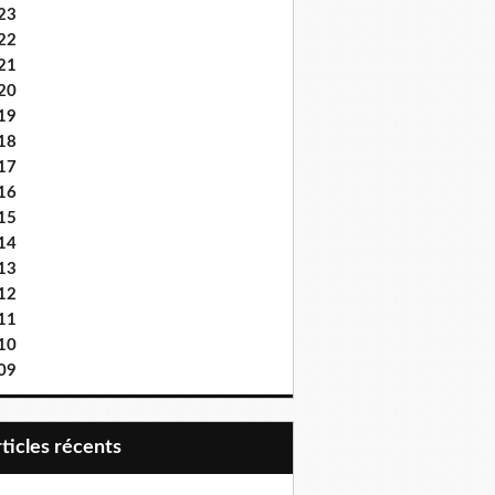
23
22
21
20
19
18
17
16
15
quille et bizarre. Des cinémas, des fontaines, un stade. Jouer
14
13
12
11
10
tastique, gourmande, la mer, des jardins, des cinémas écouter d
09
articles récents