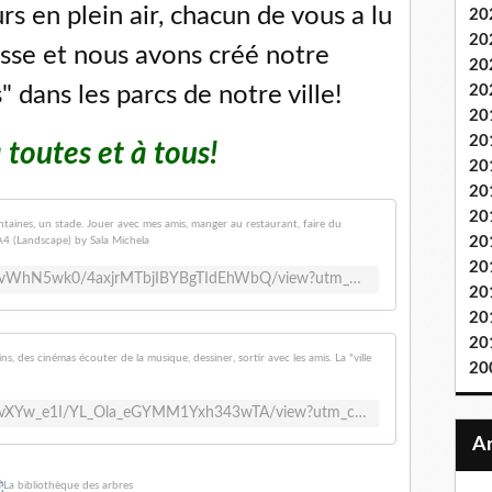
rs en plein air, chacun de vous a lu
20
20
sse et nous avons créé notre
20
 dans les parcs de notre ville!
20
20
20
 toutes et à tous!
20
20
20
Grande, tran
20
20
https://www.canva.com/design/DAEvWhN5wk0/4axjrMTbjIBYBgTIdEhWbQ/view?utm_content=DAEvWhN5wk0&utm_campaign=designshare&utm_medium=link&utm_source=publishsharelink
20
20
20
Rêveuse, fan
20
https://www.canva.com/design/DAEvXYw_e1I/YL_Ola_eGYMM1Yxh343wTA/view?utm_content=DAEvXYw_e1I&utm_campaign=designshare&utm_medium=link&utm_source=publishsharelink