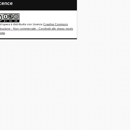
icence
t'opera è distribuita con Licenza
Creative Commons
ibuzione - Non commerciale - Condividi allo stesso modo
talia
.