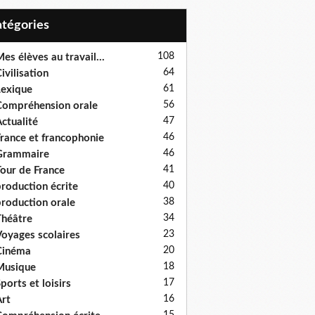
Catégories
108
es élèves au travail...
64
ivilisation
61
exique
56
ompréhension orale
47
ctualité
46
rance et francophonie
46
Grammaire
41
our de France
40
roduction écrite
38
roduction orale
34
héâtre
23
oyages scolaires
20
Cinéma
18
Musique
17
ports et loisirs
16
rt