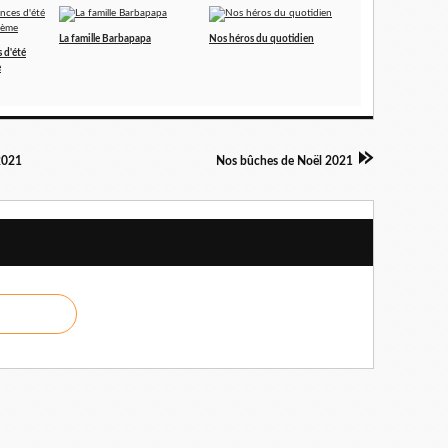
La famille Barbapapa
Nos héros du quotidien
 d'été
e
 2021
Nos bûches de Noël 2021