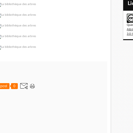
L
Ques
Attr
3.0 I
post
0