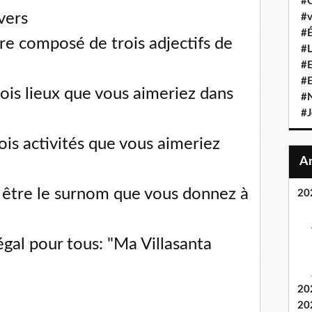
#C
vers
#v
#É
tre composé de trois adjectifs de
#L
#E
#
ois lieux que vous aimeriez dans
#N
#J
rois activités que vous aimeriez
t être le surnom que vous donnez à
20
égal pour tous: "Ma Villasanta
20
20