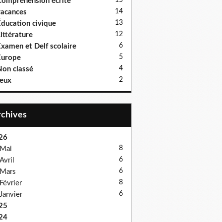
15
ompréhension écrite
14
acances
13
ducation civique
12
ittérature
6
xamen et Delf scolaire
5
Europe
4
on classé
2
eux
Archives
26
8
Mai
6
Avril
6
Mars
8
Février
6
Janvier
25
24