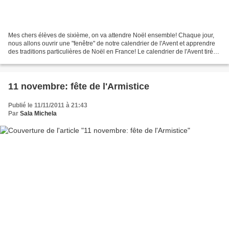
Mes chers élèves de sixième, on va attendre Noël ensemble! Chaque jour,
nous allons ouvrir une "fenêtre" de notre calendrier de l'Avent et apprendre
des traditions particulières de Noël en France! Le calendrier de l'Avent tiré
du site http://www.jean...
11 novembre: fête de l'Armistice
Publié le 11/11/2011 à 21:43
Par
Sala Michela