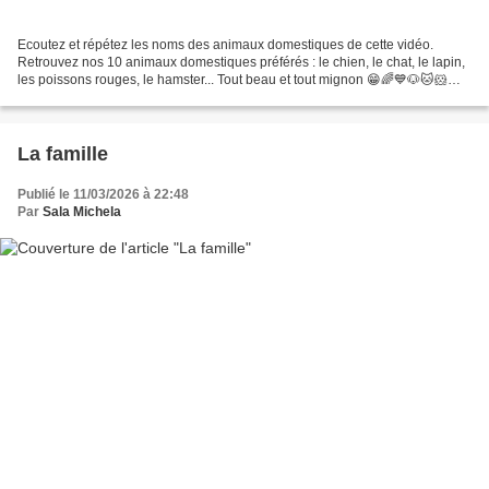
Ecoutez et répétez les noms des animaux domestiques de cette vidéo.
Retrouvez nos 10 animaux domestiques préférés : le chien, le chat, le lapin,
les poissons rouges, le hamster... Tout beau et tout mignon 😁🌈💙🐶🐱🐹🐰
!!! #chien #animauxenfants #chaton Et,...
La famille
Publié le 11/03/2026 à 22:48
Par
Sala Michela