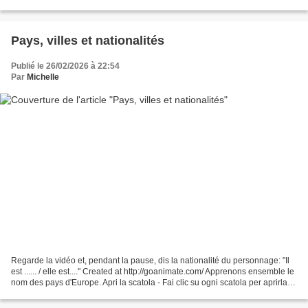
Completons ensemble notre emploi du temps de notre...
Pays, villes et nationalités
Publié le 26/02/2026 à 22:54
Par
Michelle
Regarde la vidéo et, pendant la pause, dis la nationalité du personnage: "Il
est ...... / elle est...." Created at http://goanimate.com/ Apprenons ensemble le
nom des pays d'Europe. Apri la scatola - Fai clic su ogni scatola per aprirla e
scoprirne il...