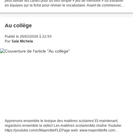
peut utiliser les cartes pour un très simple « jeu de mémoire » ou travailler
en équipes sur la fiche pour réviser le vocabulaire. Avant de commencer,
revisez le lexique à l'aide...
Au collège
Publié le 26/02/2026 à 22:55
Par
Sala Michela
Apprenons ensemble le lexique des matières scolaires! Et maintenant,
regardons ensemble la vidéo! Les matières scolairesMa chaîne Youtube:
https://youtube.com/c/MaprofdeFLEPage web: www.maprofdefle.com