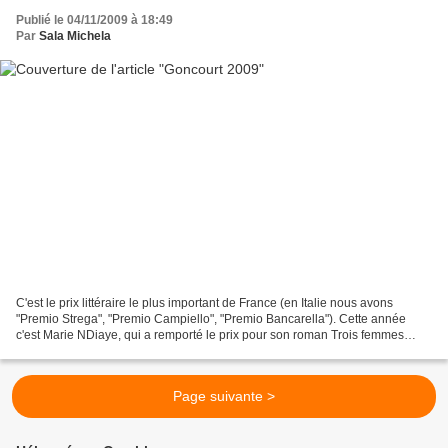
Publié le 04/11/2009 à 18:49
Par
Sala Michela
C'est le prix littéraire le plus important de France (en Italie nous avons
"Premio Strega", "Premio Campiello", "Premio Bancarella"). Cette année
c'est Marie NDiaye, qui a remporté le prix pour son roman Trois femmes
puissantes. Ecoutez l'article... Prix...
Page suivante >