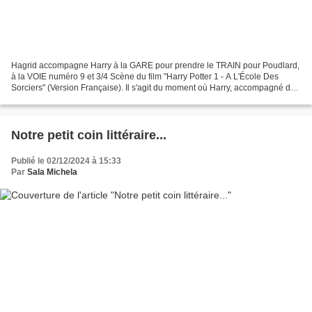
Hagrid accompagne Harry à la GARE pour prendre le TRAIN pour Poudlard,
à la VOIE numéro 9 et 3/4 Scène du film "Harry Potter 1 - A L'École Des
Sorciers" (Version Française). Il s'agit du moment où Harry, accompagné de
Hagrid se rend à la gare King Cross...
Notre petit coin littéraire...
Publié le 02/12/2024 à 15:33
Par
Sala Michela