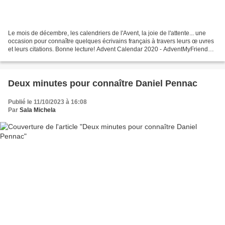
Le mois de décembre, les calendriers de l'Avent, la joie de l'attente... une
occasion pour connaître quelques écrivains français à travers leurs œ uvres
et leurs citations. Bonne lecture! Advent Calendar 2020 - AdventMyFriend
Remue-meninges fenêtre n°...
Deux minutes pour connaître Daniel Pennac
Publié le 11/10/2023 à 16:08
Par
Sala Michela