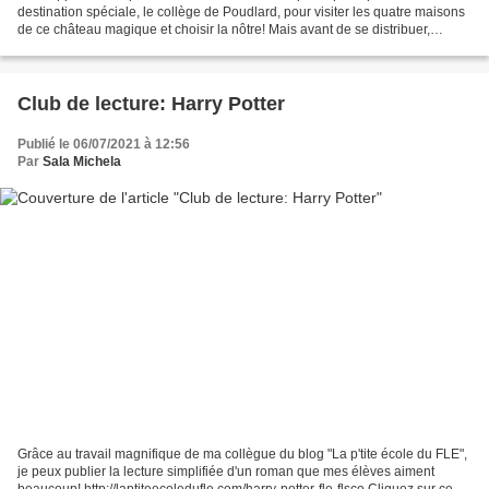
destination spéciale, le collège de Poudlard, pour visiter les quatre maisons
de ce château magique et choisir la nôtre! Mais avant de se distribuer,
regardons ensemble la vidéo de...
Club de lecture: Harry Potter
Publié le 06/07/2021 à 12:56
Par
Sala Michela
Grâce au travail magnifique de ma collègue du blog "La p'tite école du FLE",
je peux publier la lecture simplifiée d'un roman que mes élèves aiment
beaucoup! http://laptiteecoledufle.com/harry-potter-fle-flsco Cliquez sur ce