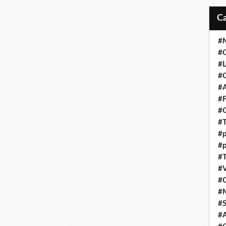
#M
#C
#L
#C
#A
#F
#
#T
#p
#p
#T
#V
#
#
#S
#A