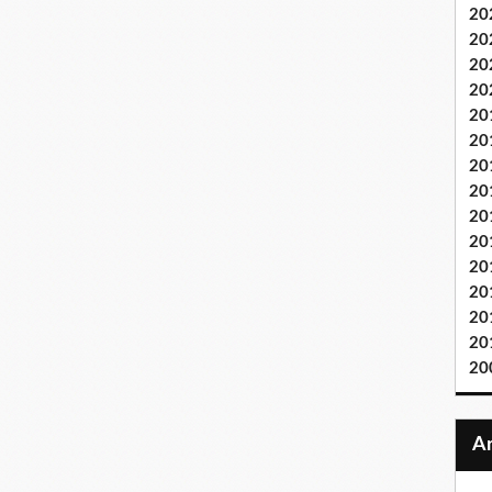
20
20
20
20
20
20
20
20
20
20
20
20
20
20
20