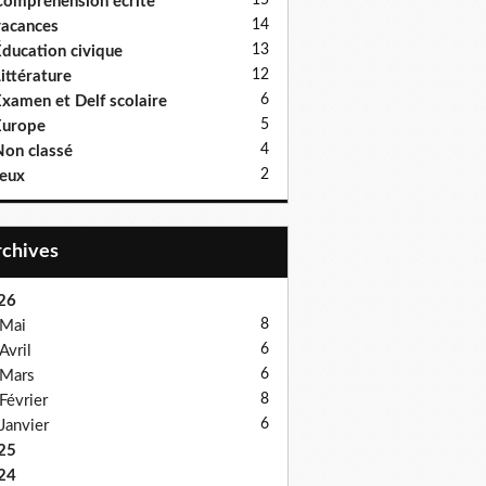
15
ompréhension écrite
14
acances
13
ducation civique
12
ittérature
6
xamen et Delf scolaire
5
Europe
4
on classé
2
eux
Archives
26
8
Mai
6
Avril
6
Mars
8
Février
6
Janvier
25
24