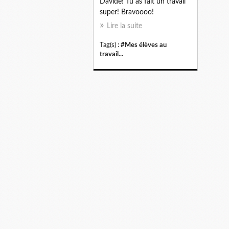
Davide! Tu as fait un travail
super! Bravoooo!
Lire la suite
Tag(s) :
#Mes élèves au
travail...