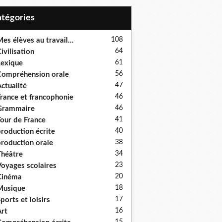
Catégories
108
es élèves au travail...
64
ivilisation
61
exique
56
ompréhension orale
47
ctualité
46
rance et francophonie
46
Grammaire
41
our de France
40
roduction écrite
38
roduction orale
34
héâtre
23
oyages scolaires
20
Cinéma
18
Musique
17
ports et loisirs
16
rt