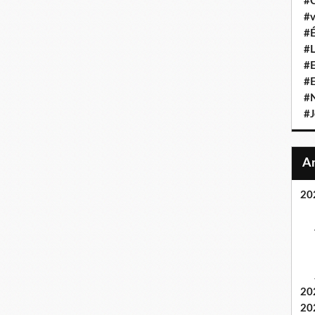
#C
#v
#É
#L
#E
#
#N
#J
20
20
20