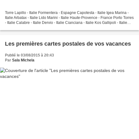
Torre Lapillo - Italie Formentera - Espagne Capotesta - Italie Igea Marina -
Italie Arbatax - Italie Lido Marini - Italie Haute-Provence - France Porto Torres
- Italie Calabre - Italie Dervio - Italie Cianciana - Italie Kos Gallipoli - Italie
Dune du...
Les premières cartes postales de vos vacances
Publié le 03/08/2015 à 20:43
Par
Sala Michela