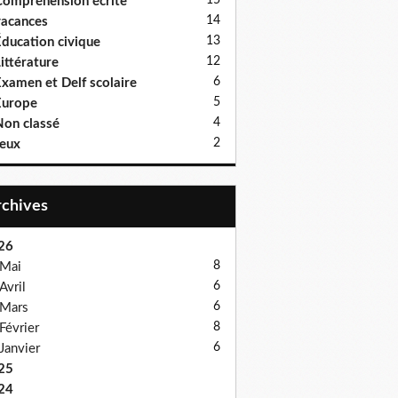
15
ompréhension écrite
14
acances
13
ducation civique
12
ittérature
6
xamen et Delf scolaire
5
Europe
4
on classé
2
eux
Archives
26
8
Mai
6
Avril
6
Mars
8
Février
6
Janvier
25
24