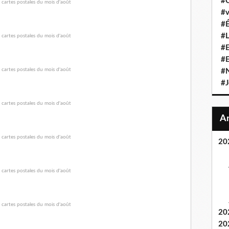
#C
#v
#É
#L
#E
#
#N
#J
20
20
20