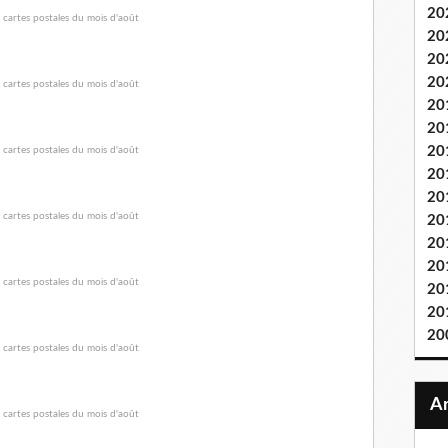
20
20
20
20
20
20
20
20
20
20
20
20
20
20
20