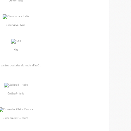
Dervio - Italie
Cianciana - Italie
Kos
Gallipoli - Italie
Dune du Pilat - France