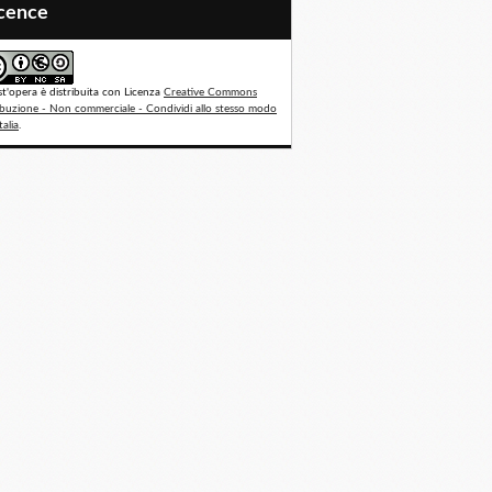
icence
t'opera è distribuita con Licenza
Creative Commons
ibuzione - Non commerciale - Condividi allo stesso modo
talia
.