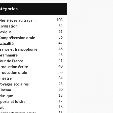
Catégories
108
es élèves au travail...
64
ivilisation
61
exique
56
ompréhension orale
47
ctualité
46
rance et francophonie
46
Grammaire
41
our de France
40
roduction écrite
38
roduction orale
34
héâtre
23
oyages scolaires
20
Cinéma
18
Musique
17
ports et loisirs
16
rt