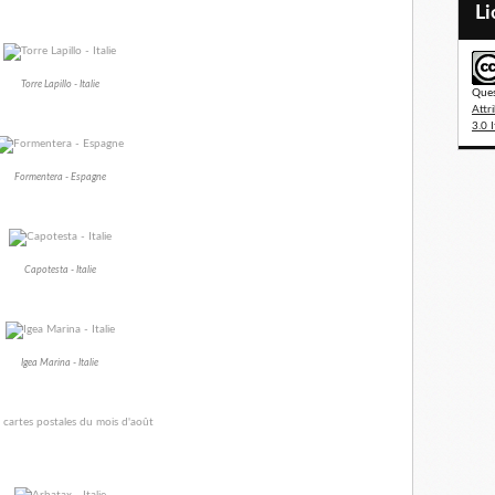
L
Torre Lapillo - Italie
Ques
Attr
3.0 I
Formentera - Espagne
Capotesta - Italie
Igea Marina - Italie