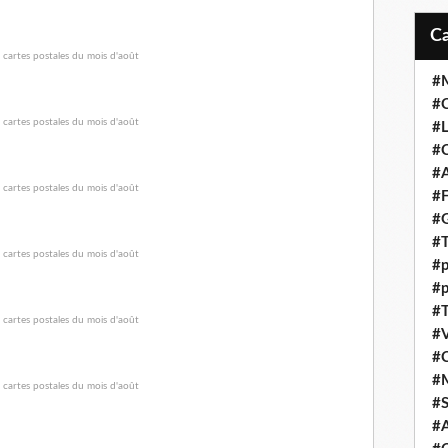
#M
#C
#L
#C
#A
#F
#
#T
#p
#p
#T
#V
#
#
#S
#A