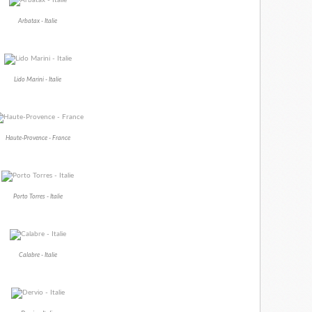
Arbatax - Italie
Lido Marini - Italie
Haute-Provence - France
Porto Torres - Italie
Calabre - Italie