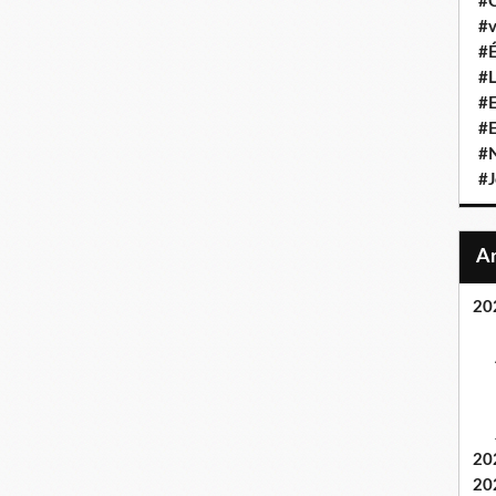
#C
#v
#É
#L
#E
#
#N
#J
20
20
20