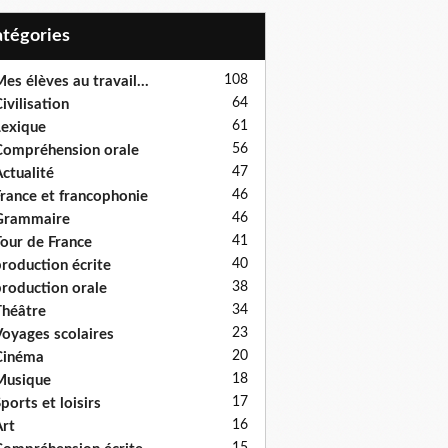
Catégories
108
es élèves au travail...
64
ivilisation
61
exique
56
ompréhension orale
47
ctualité
46
rance et francophonie
46
Grammaire
41
our de France
40
roduction écrite
38
roduction orale
34
héâtre
23
oyages scolaires
20
Cinéma
18
Musique
17
ports et loisirs
16
rt