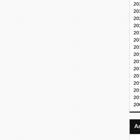
20
20
20
20
20
20
20
20
20
20
20
20
20
20
20