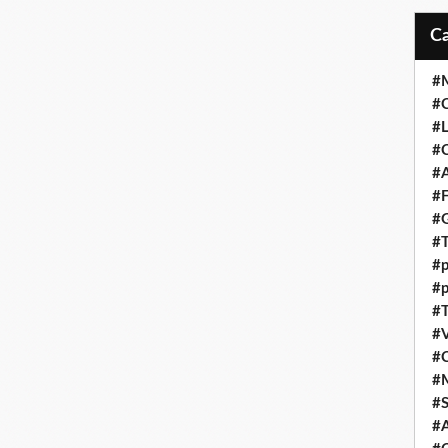
#M
#C
#L
#C
#A
#F
#
#T
#p
#p
#T
#V
#
#
#S
#A