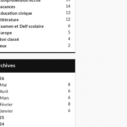
15
ompréhension écrite
14
acances
13
ducation civique
12
ittérature
6
xamen et Delf scolaire
5
Europe
4
on classé
2
eux
Archives
26
8
Mai
6
Avril
6
Mars
8
Février
6
Janvier
25
24