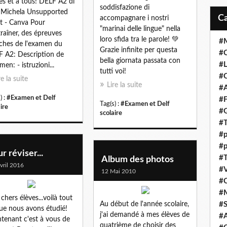
es et à tous! DELF A2 di
soddisfazione di
 Michela Unsupported
accompagnare i nostri
nt - Canva Pour
"marinai delle lingue" nella
traîner, des épreuves
loro sfida tra le parole! 💚
#M
ches de l'examen du
Grazie infinite per questa
#C
 A2: Description de
bella giornata passata con
#L
men: - istruzioni...
tutti voi!
#C
re la suite
Lire la suite
#A
) :
#Examen et Delf
#F
Tag(s) :
#Examen et Delf
ire
#
scolaire
#T
#p
#p
r réviser...
#T
Album des photos
vril 2016
#V
12 Mai 2010
#
#
chers élèves...voilà tout
Au début de l'année scolaire,
#S
ue nous avons étudié!
j'ai demandé à mes élèves de
#A
tenant c'est à vous de
quatrième de choisir des