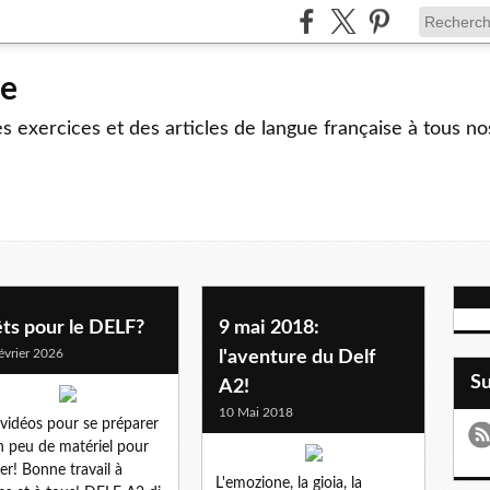
le
 exercices et des articles de langue française à tous no
ts pour le DELF?
9 mai 2018:
évrier 2026
l'aventure du Delf
S
A2!
10 Mai 2018
vidéos pour se préparer
n peu de matériel pour
ser! Bonne travail à
L'emozione, la gioia, la