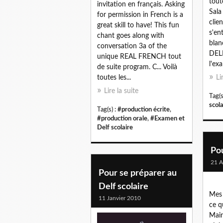
tout
invitation en français. Asking
Sala
for permission in French is a
clie
great skill to have! This fun
s'en
chant goes along with
blan
conversation 3a of the
DELF
unique REAL FRENCH tout
l'exa
de suite program. C... Voilà
toutes les...
Li
Lire la suite
Tag(s
scola
Tag(s) :
#production écrite
,
#production orale
,
#Examen et
Delf scolaire
Pou
21 A
Pour se préparer au
Delf scolaire
Mes 
11 Janvier 2010
ce q
Main