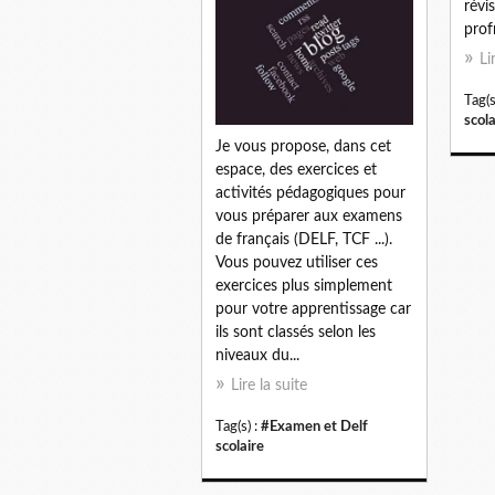
révis
prof
Li
Tag(s
scola
Je vous propose, dans cet
espace, des exercices et
activités pédagogiques pour
vous préparer aux examens
de français (DELF, TCF ...).
Vous pouvez utiliser ces
exercices plus simplement
pour votre apprentissage car
ils sont classés selon les
niveaux du...
Lire la suite
Tag(s) :
#Examen et Delf
scolaire