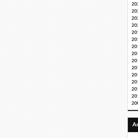
20
20
20
20
20
20
20
20
20
20
20
20
20
20
20