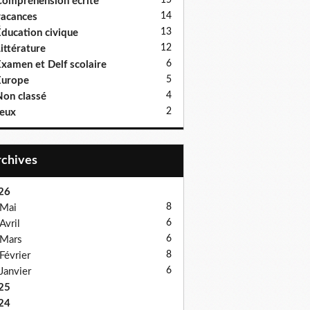
15
ompréhension écrite
14
acances
13
ducation civique
12
ittérature
6
xamen et Delf scolaire
5
Europe
4
on classé
2
eux
Archives
26
8
Mai
6
Avril
6
Mars
8
Février
6
Janvier
25
24