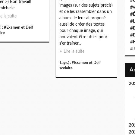
#C
er :-) Bon travail!
images (sur des sujets précis)
#v
michelle
et de les rassembler dans un
#É
re la suite
album. Je leur ai proposé
#L
aussi de créer des textes
) :
#Examen et Delf
#E
pour chaque image, qui
ire
#
pouvaient être utiles pour
#N
s'entraîner...
#J
Lire la suite
Tag(s) :
#Examen et Delf
scolaire
20
20
20