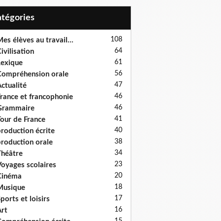
Catégories
108
es élèves au travail...
64
ivilisation
61
exique
56
ompréhension orale
47
ctualité
46
rance et francophonie
46
Grammaire
41
our de France
40
roduction écrite
38
roduction orale
34
héâtre
23
oyages scolaires
20
Cinéma
18
Musique
17
ports et loisirs
16
rt