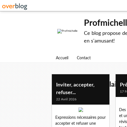
Profmichel
Ce blog propose des
en s'amusant!
Accueil
Contact
examen et delf scolaire
Inviter, accepter,
Prê
17 F
refuser...
22 Avril 2026
Des 
et u
Expressions nécessaires pour
révi
accepter et refuser une