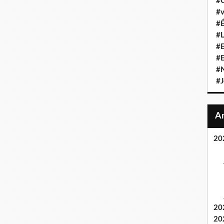
#C
#v
#É
#L
#E
#
#N
#J
20
20
20