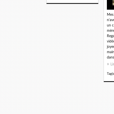
Mes 
n’av
un c
mère
Rega
vidé
joye
main
dans
Li
Tag(s