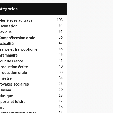
Catégories
108
es élèves au travail...
64
ivilisation
61
exique
56
ompréhension orale
47
ctualité
46
rance et francophonie
46
Grammaire
41
our de France
40
roduction écrite
38
roduction orale
34
héâtre
23
oyages scolaires
20
Cinéma
18
Musique
17
ports et loisirs
16
rt