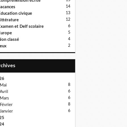
15
ompréhension écrite
14
acances
13
ducation civique
12
ittérature
6
xamen et Delf scolaire
5
Europe
4
on classé
2
eux
Archives
26
8
Mai
6
Avril
6
Mars
8
Février
6
Janvier
25
24