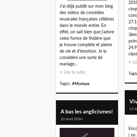
2010
J'ai déjà publié sur mon blog
cinq
des vidéos de comédies
conc
musicales françaises célèbres
27,1
dans le monde entier. En
cinq
effet, on sait bien que j'adore
3ème
cette forme de théâtre que
poin
je trouve complète et pleine
24,9
de vie et d'émotion. Je la
class
considère une sorte de
Li
mariage...
Lire la suite
Tag(s
Tag(s) :
#Musique
Vi
15 A
A bas les anglicismes!
10 Avril 2010
Enco
( vu