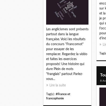
enco
sur 
et l
je p
qui 
l'oc
Les anglicismes sont présents
pour
partout dans la langue
d'in
française. Voici les résultats
du concours "Francomot"
Li
pour essayer de les
Tag(s
remplacer. Regardez la vidéo
et faites les exercices
proposés! Une histoire qui
dure Plein de mots
"franglais" partout Parlez-
Tou
vous...
8 Av
Lire la suite
Tag(s) :
#France et
francophonie