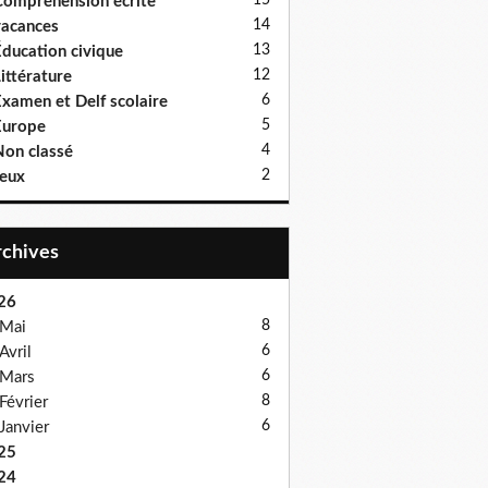
15
ompréhension écrite
14
acances
13
ducation civique
12
ittérature
6
xamen et Delf scolaire
5
Europe
4
on classé
2
eux
Archives
26
8
Mai
6
Avril
6
Mars
8
Février
6
Janvier
25
24