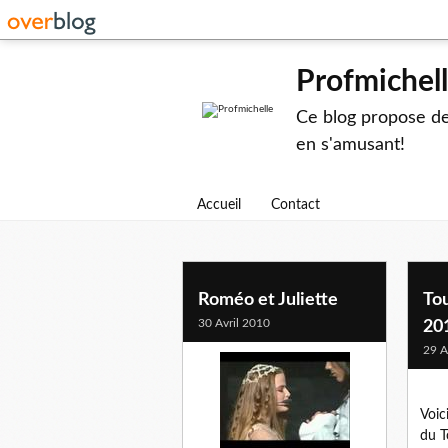
Profmichel
Ce blog propose des
en s'amusant!
Accueil
Contact
Roméo et Juliette
To
30 Avril 2010
20
29 A
Voic
du T