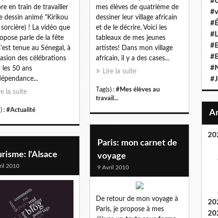
#C
re en train de travailler
mes élèves de quatrième de
#v
le dessin animé "Kirikou
dessiner leur village africain
#É
a sorcière) ! La vidéo que
et de le décrire. Voici les
#L
ropose parle de la fête
tableaux de mes jeunes
#E
s'est tenue au Sénegal, à
artistes! Dans mon village
#
casion des célébrations
africain, il y a des cases...
#N
 les 50 ans
Lire la suite
dépendance...
#J
Tag(s) :
#Mes élèves au
re la suite
travail...
) :
#Actualité
20
Paris: mon carnet de
risme: l'Alsace
voyage
ril 2010
9 Avril 2010
De retour de mon voyage à
20
Paris, je propose à mes
20