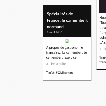
Spécialités de
Nous
France: le camembert
"Tou
normand
trav
8 Avril 2010
fran
poin
L'Al
A propos de gastronomie
Li
française... Le camembert Le
camembert: exercice
Tag(s
fran
Lire la suite
Tag(s) :
#Civilisation