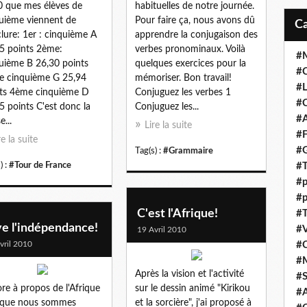
 que mes élèves de
habituelles de notre journée.
uième viennent de
Pour faire ça, nous avons dû
lure: 1er : cinquième A
apprendre la conjugaison des
5 points 2ème:
verbes pronominaux. Voilà
#M
uième B 26,30 points
quelques exercices pour la
#C
 cinquième G 25,94
mémoriser. Bon travail!
#L
ts 4ème cinquième D
Conjuguez les verbes 1
#C
5 points C'est donc la
Conjuguez les...
#A
e...
Lire la suite
#F
re la suite
#
Tag(s) :
#Grammaire
) :
#Tour de France
#T
#p
#p
C'est l'Afrique!
#T
ve l'indépendance!
#V
19 Avril 2010
vril 2010
#
#
Après la vision et l'activité
#S
re à propos de l'Afrique
sur le dessin animé "Kirikou
#A
 que nous sommes
et la sorcière", j'ai proposé à