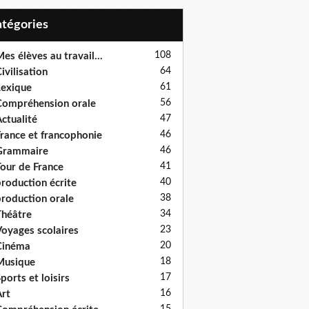
Catégories
108
es élèves au travail...
64
ivilisation
61
exique
56
ompréhension orale
47
ctualité
46
rance et francophonie
46
Grammaire
41
our de France
40
roduction écrite
38
roduction orale
34
héâtre
23
oyages scolaires
20
Cinéma
18
Musique
17
ports et loisirs
16
rt