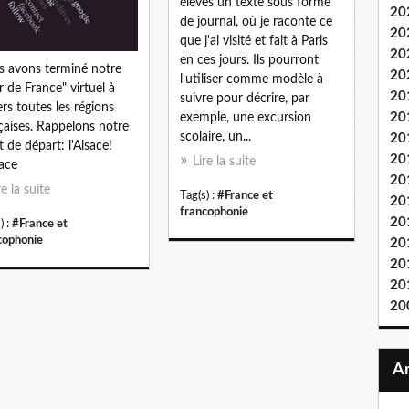
élèves un texte sous forme
20
de journal, où je raconte ce
20
que j'ai visité et fait à Paris
20
en ces jours. Ils pourront
 avons terminé notre
20
l'utiliser comme modèle à
r de France" virtuel à
20
suivre pour décrire, par
ers toutes les régions
20
exemple, une excursion
çaises. Rappelons notre
scolaire, un...
20
t de départ: l'Alsace!
20
Lire la suite
sace
20
re la suite
Tag(s) :
#France et
20
francophonie
20
) :
#France et
cophonie
20
20
20
20