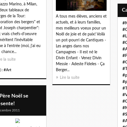
lazzo Marino, à Milan,
deux tableaux de
ges de la Tour:
A tous mes élèves, anciens et
doration des bergers" et
actuels, et à leurs familles,
#M
nt Joseph charpentier":
mes meilleurs voeux pour un
#C
 vrais chefs-d'oeuvre
Noël de joie et de paix! Voilà
#L
méritent l'inévitable
un pot-pourri de Cantiques -
#C
e à l'entrée (moi, j'ai eu
Les anges dans nos
#A
a chance...
Campagnes - Il est né le
#F
Divin Enfant - Venez Divin
re la suite
#
Messie - Adeste Fideles - Ça
#T
Berger...
) :
#Art
#p
Lire la suite
#p
#T
#V
Père Noël se
#
ésente!
#
écembre 2011
#S
#A