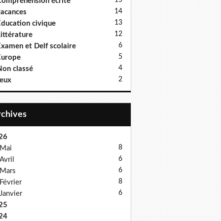
15
ompréhension écrite
14
acances
13
ducation civique
12
ittérature
6
xamen et Delf scolaire
5
Europe
4
on classé
2
eux
Archives
26
8
Mai
6
Avril
6
Mars
8
Février
6
Janvier
25
24