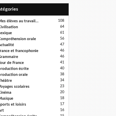
Catégories
108
es élèves au travail...
64
ivilisation
61
exique
56
ompréhension orale
47
ctualité
46
rance et francophonie
46
Grammaire
41
our de France
40
roduction écrite
38
roduction orale
34
héâtre
23
oyages scolaires
20
Cinéma
18
Musique
17
ports et loisirs
16
rt