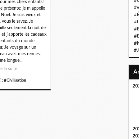
#C
our mes chers enfants!
#v
e présente: je m'appelle
#É
 Noël. Je suis vieux et
, vous le savez. Je
#L
aille seulement la nuit de
#E
 et j'apporte les cadeaux
#
enfants du monde
#N
er. Je voyage sur un
#J
neau avec mes rennes.
une longue...
re la suite
) :
#Civilisation
20
20
20