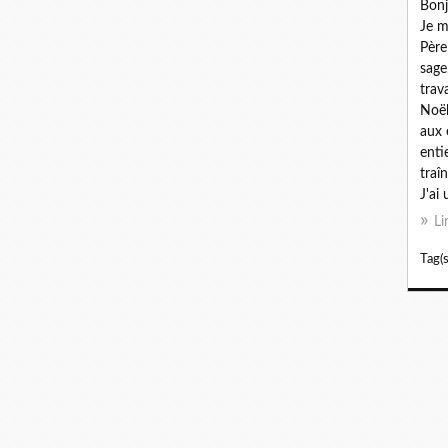
Bonj
Je m
Père
sage
trav
Noël
aux 
enti
traî
J'ai 
Li
Tag(s