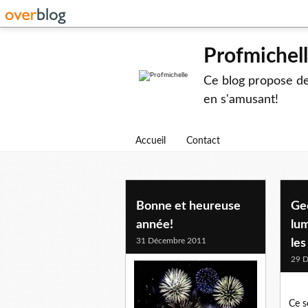
Profmichel
Ce blog propose des
en s'amusant!
Accueil
Contact
Bonne et heureuse
Geo
année!
lum
31 Décembre 2011
les
29 
Ce so