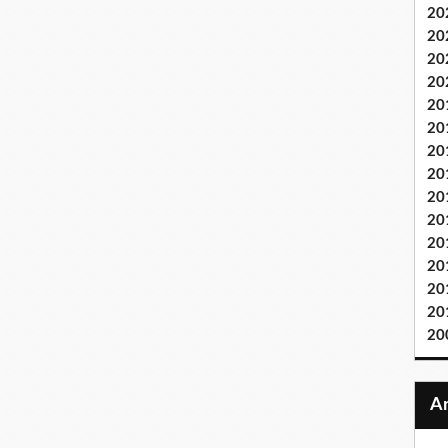
20
20
20
20
20
20
20
20
20
20
20
20
20
20
20