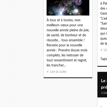
à Pa
des 
Geor
"L'a
À tous et à toutes, mes
"Sai
meilleurs vœux pour une
deux
nouvelle année pleine de joie,
qui 
de santé, de bonheur et de
queu
réussite… tous ensemble !
de l
Recette pour la nouvelle
Li
année : Prendre douze mois
complets, les nettoyer de
Tag(s
tout ressentiment et regret,
les trancher...
Lire la suite
Le 
pr
3 D