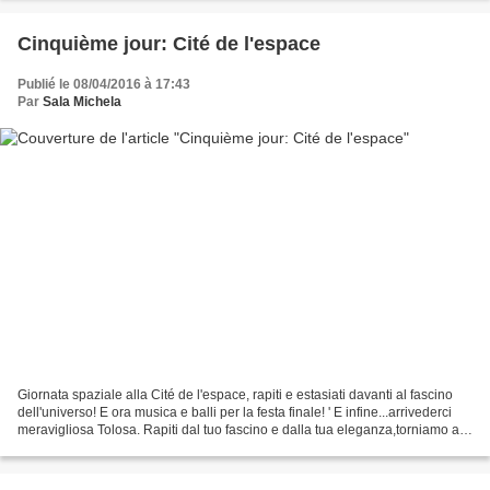
Cinquième jour: Cité de l'espace
Publié le 08/04/2016 à 17:43
Par
Sala Michela
Giornata spaziale alla Cité de l'espace, rapiti e estasiati davanti al fascino
dell'universo! E ora musica e balli per la festa finale! ' E infine...arrivederci
meravigliosa Tolosa. Rapiti dal tuo fascino e dalla tua eleganza,torniamo a
casa, ancora una...