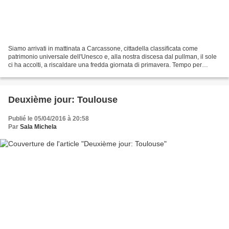
Siamo arrivati in mattinata a Carcassone, cittadella classificata come
patrimonio universale dell'Unesco e, alla nostra discesa dal pullman, il sole
ci ha accolti, a riscaldare una fredda giornata di primavera. Tempo per
gustare ottimi pain au chocolat...
Deuxième jour: Toulouse
Publié le 05/04/2016 à 20:58
Par
Sala Michela