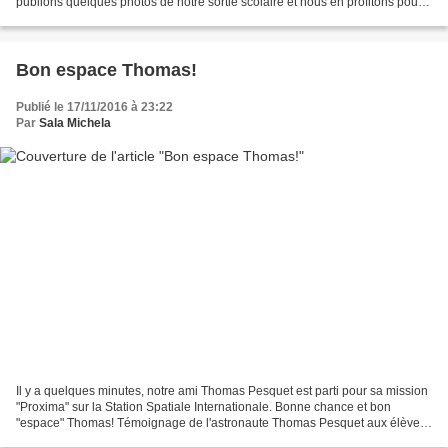
publions quelques photos de notre sortie scolaire et nous en profitons pour
connaître un peu mieux l’histoire...
Bon espace Thomas!
Publié le 17/11/2016 à 23:22
Par
Sala Michela
Il y a quelques minutes, notre ami Thomas Pesquet est parti pour sa mission
"Proxima" sur la Station Spatiale Internationale. Bonne chance et bon
"espace" Thomas! Témoignage de l'astronaute Thomas Pesquet aux élèves
du collège "E. Fermi" de Villasanta,...