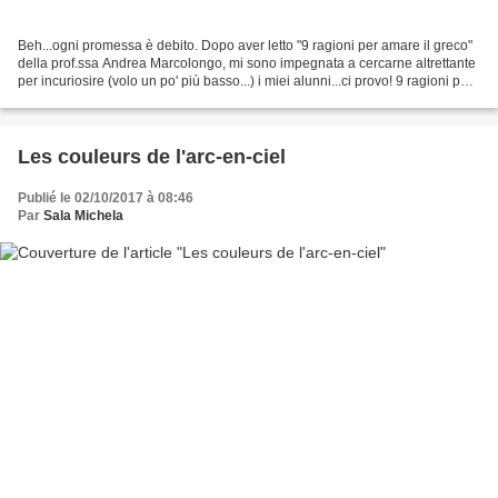
Beh...ogni promessa è debito. Dopo aver letto "9 ragioni per amare il greco"
della prof.ssa Andrea Marcolongo, mi sono impegnata a cercarne altrettante
per incuriosire (volo un po' più basso...) i miei alunni...ci provo! 9 ragioni per
amare il francese...
Les couleurs de l'arc-en-ciel
Publié le 02/10/2017 à 08:46
Par
Sala Michela