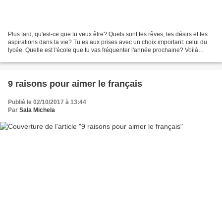
Plus tard, qu'est-ce que tu veux être? Quels sont tes rêves, tes désirs et tes
aspirations dans ta vie? Tu es aux prises avec un choix important: celui du
lycée. Quelle est l'école que tu vas fréquenter l'année prochaine? Voilà
seulement quelques-unes...
9 raisons pour aimer le français
Publié le 02/10/2017 à 13:44
Par
Sala Michela