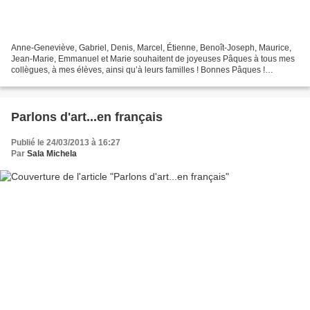
Anne-Geneviève, Gabriel, Denis, Marcel, Étienne, Benoît-Joseph, Maurice,
Jean-Marie, Emmanuel et Marie souhaitent de joyeuses Pâques à tous mes
collègues, à mes élèves, ainsi qu’à leurs familles ! Bonnes Pâques !
profmichelle Paris se réveille, quand...
Parlons d'art...en français
Publié le 24/03/2013 à 16:27
Par
Sala Michela