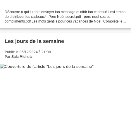
Découvre à qui tu dois envoyer ton message et offrir ton cadeau! Il est temps
de distribuer les cadeaux! - Père Noël secret.pdf - père noel secret -
compliments.pdf Les mots gentils pour ces vacances de Noël! Complète le
tableau des deux vacances de...
Les jours de la semaine
Publié le 05/12/2024 à 21:38
Par
Sala Michela