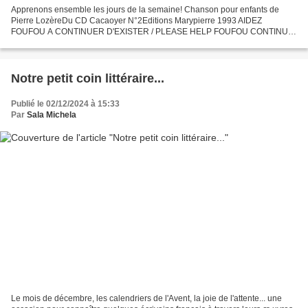
Apprenons ensemble les jours de la semaine! Chanson pour enfants de
Pierre LozèreDu CD Cacaoyer N°2Editions Marypierre 1993 AIDEZ
FOUFOU A CONTINUER D'EXISTER / PLEASE HELP FOUFOU CONTINUE
TO EXIST: https://fr.tipeee.com/foufou-
channelhttps://www.patreon.com/foufouchannelEbook... Seret...
Notre petit coin littéraire...
Publié le 02/12/2024 à 15:33
Par
Sala Michela
Le mois de décembre, les calendriers de l'Avent, la joie de l'attente... une