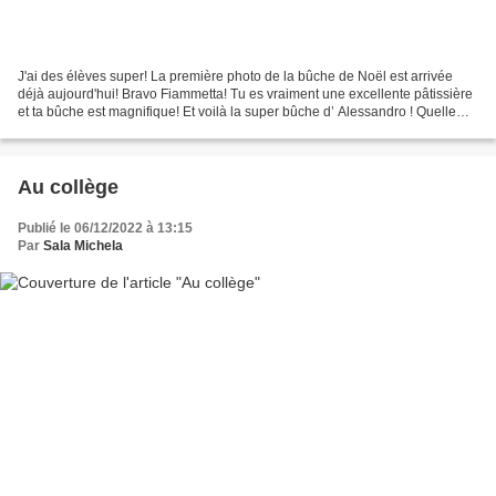
J'ai des élèves super! La première photo de la bûche de Noël est arrivée
déjà aujourd'hui! Bravo Fiammetta! Tu es vraiment une excellente pâtissière
et ta bûche est magnifique! Et voilà la super bûche d’ Alessandro ! Quelle
gourmandise! Quelle merveille! Et...
Au collège
Publié le 06/12/2022 à 13:15
Par
Sala Michela