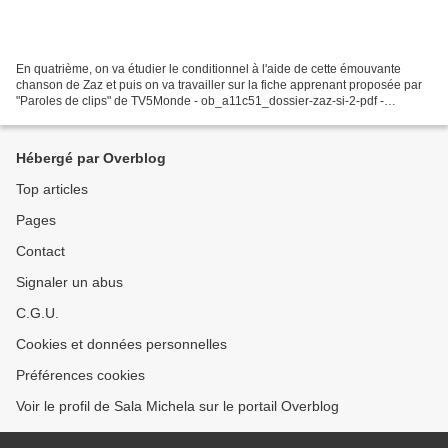
En quatrième, on va étudier le conditionnel à l'aide de cette émouvante
chanson de Zaz et puis on va travailler sur la fiche apprenant proposée par
"Paroles de clips" de TV5Monde - ob_a11c51_dossier-zaz-si-2-pdf -
ob_0ec800_dossier-zaz-si-3-lexique...
Hébergé par Overblog
Top articles
Pages
Contact
Signaler un abus
C.G.U.
Cookies et données personnelles
Préférences cookies
Voir le profil de Sala Michela sur le portail Overblog