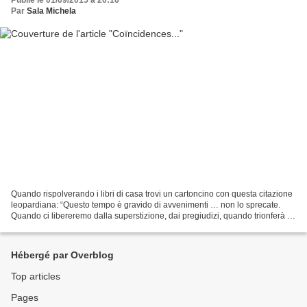
Par
Sala Michela
Quando rispolverando i libri di casa trovi un cartoncino con questa citazione
leopardiana: “Questo tempo è gravido di avvenimenti … non lo sprecate.
Quando ci libereremo dalla superstizione, dai pregiudizi, quando trionferà la
verità, il diritto, la ragione,...
Hébergé par Overblog
Top articles
Pages