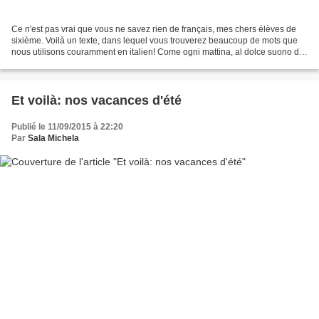
Ce n'est pas vrai que vous ne savez rien de français, mes chers élèves de
sixième. Voilà un texte, dans lequel vous trouverez beaucoup de mots que
nous utilisons couramment en italien! Come ogni mattina, al dolce suono del
carillon, Henriette si sveglia...
Et voilà: nos vacances d'été
Publié le 11/09/2015 à 22:20
Par
Sala Michela