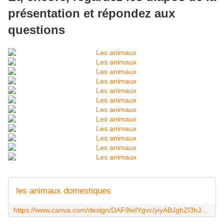
présentation et répondez aux
questions
les animaux domestiques
https://www.canva.com/design/DAF9IefYgvc/yiyABJghZl3hJ5MUnV0gyw/edit?utm_content=DAF9IefYgvc&utm_campaign=designshare&utm_medium=link2&utm_source=sharebutton