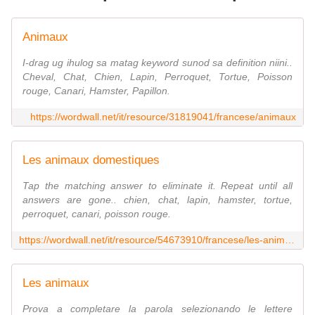
Animaux
I-drag ug ihulog sa matag keyword sunod sa definition niini..
Cheval, Chat, Chien, Lapin, Perroquet, Tortue, Poisson
rouge, Canari, Hamster, Papillon.
https://wordwall.net/it/resource/31819041/francese/animaux
Les animaux domestiques
Tap the matching answer to eliminate it. Repeat until all
answers are gone.. chien, chat, lapin, hamster, tortue,
perroquet, canari, poisson rouge.
https://wordwall.net/it/resource/54673910/francese/les-animaux-domestiques
Les animaux
Prova a completare la parola selezionando le lettere