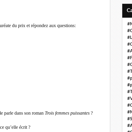
#M
auréate du prix et répondez aux questions:
#C
#L
#C
#A
#F
#
#T
#p
#p
#T
#V
#
#
lle parle dans son roman
Trois femmes puissantes
?
#S
#A
e qu’elle écrit ?