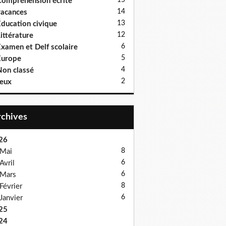
15
ompréhension écrite
14
acances
13
ducation civique
12
ittérature
6
xamen et Delf scolaire
5
Europe
4
on classé
2
eux
Archives
26
8
Mai
6
Avril
6
Mars
8
Février
6
Janvier
25
24