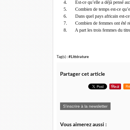
4.
Est-ce qu’elle a déjà pensé a
5.
Combien de temps est-ce qu’ell
6.
Dans quel pays africain est-ce
7.
Combien de femmes ont été r
8.
A part les trois femmes du tit
Tag(s) :
#Littérature
Partager cet article
Re
S'inscrire à la newsletter
Vous aimerez aussi :