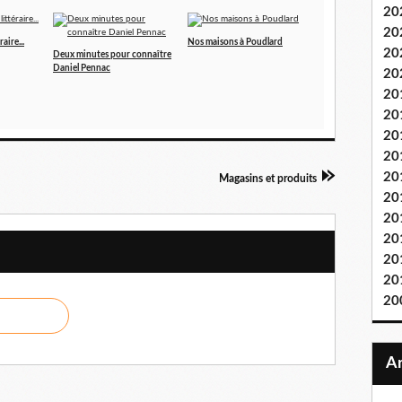
20
20
aire...
Nos maisons à Poudlard
20
Deux minutes pour connaître
Daniel Pennac
20
20
20
20
20
20
Magasins et produits
20
20
20
20
20
20