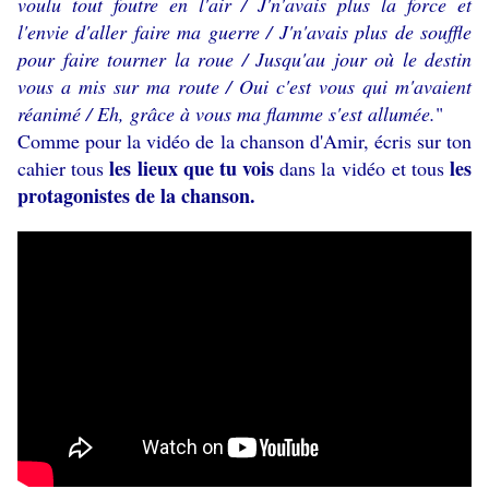
voulu tout foutre en l'air / J'n'avais plus la force et
l'envie d'aller faire ma guerre / J'n'avais plus de souffle
pour faire tourner la roue / Jusqu'au jour où le destin
vous a mis sur ma route / Oui c'est vous qui m'avaient
réanimé / Eh, grâce à vous ma flamme s'est allumée.
"
Comme pour la vidéo de la chanson d'Amir, é
cris sur ton
les lieux que tu vois
les
cahier tous
dans la vidéo et tous
protagonistes de la chanson.