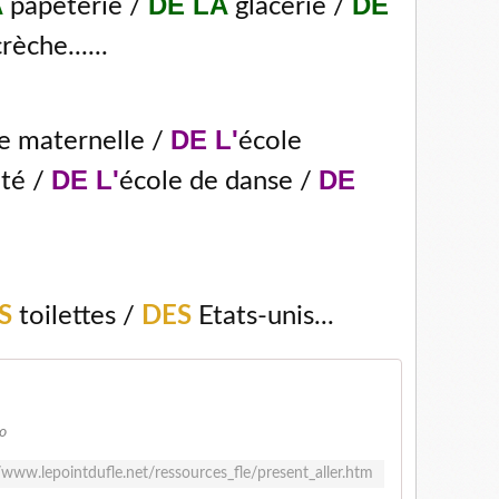
A
DE LA
DE
papeterie /
glacerie /
rèche......
DE L'
e maternelle /
école
DE L'
DE
té /
école de danse /
S
toilettes /
DES
Etats-unis...
io
/www.lepointdufle.net/ressources_fle/present_aller.htm