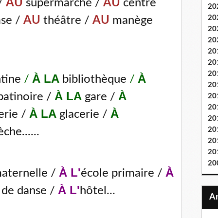
 /
AU
supermarché /
AU
centre
20
20
se /
AU
théâtre /
AU
manège
20
20
20
20
20
À LA
À
tine
/
bibliothèque
/
20
À LA
À
patinoire /
gare /
20
20
À LA
À
erie /
glacerie /
20
èche......
20
20
20
20
À L'
À
aternelle /
école primaire /
À L'
 de danse /
hôtel...