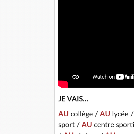
JE VAIS...
AU
collège /
AU
lycée /
sport /
AU
centre sport