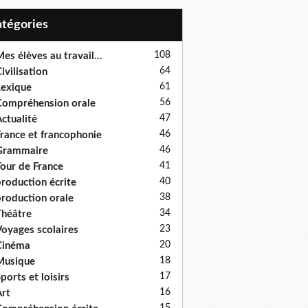
Catégories
108
es élèves au travail...
64
ivilisation
61
exique
56
ompréhension orale
47
ctualité
46
rance et francophonie
46
Grammaire
41
our de France
40
roduction écrite
38
roduction orale
34
héâtre
23
oyages scolaires
20
Cinéma
18
Musique
17
ports et loisirs
16
rt