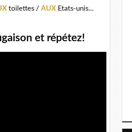
UX
toilettes /
AUX
Etats-unis...
ugaison et répétez!