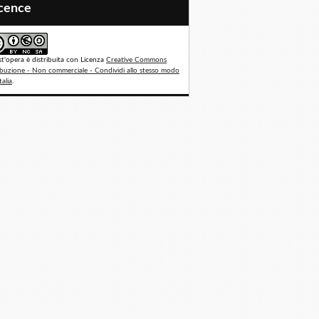
icence
t'opera è distribuita con Licenza
Creative Commons
ibuzione - Non commerciale - Condividi allo stesso modo
talia
.