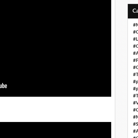
#M
#C
#L
#C
#A
#F
#
#T
#p
#p
#T
#V
#
#
#S
#A