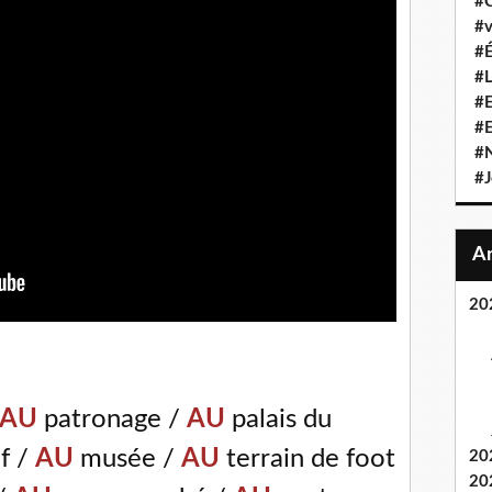
#C
#v
#É
#L
#E
#
#N
#J
20
AU
patronage /
AU
palais du
if /
AU
musée /
AU
terrain de foot
20
20