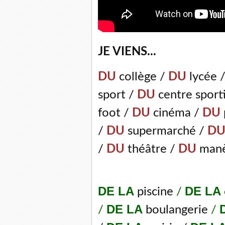
JE VIENS...
DU
collège /
DU
lycée 
sport /
DU
centre sport
foot /
DU
cinéma /
DU
/
DU
supermarché /
D
/
DU
théâtre /
DU
manè
DE LA
DE LA
piscine
/
DE LA
/
boulangerie
/