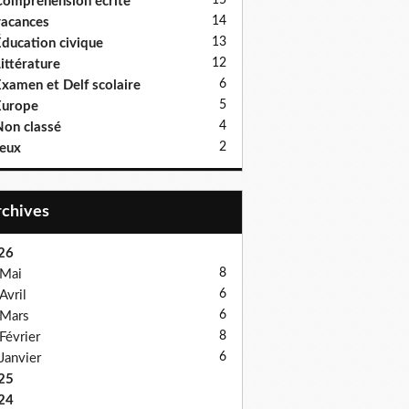
15
ompréhension écrite
14
acances
13
ducation civique
12
ittérature
6
xamen et Delf scolaire
5
Europe
4
on classé
2
eux
Archives
26
8
Mai
6
Avril
6
Mars
8
Février
6
Janvier
25
24