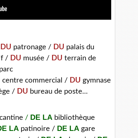
/
DU
patronage /
DU
palais du
if /
DU
musée /
DU
terrain de
parc
U
centre commercial /
DU
gymnase
ge /
DU
bureau de poste...
DE LA
cantine
/
bibliothèque
DE LA
DE LA
patinoire /
gare