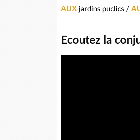
AUX
jardins puclics /
A
Ecoutez la conj