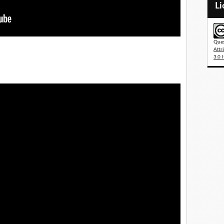
L
Ques
Attr
3.0 I