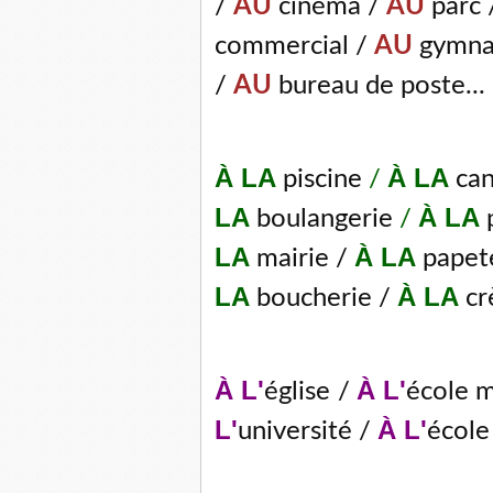
/
AU
cinéma /
AU
parc
commercial /
AU
gymna
/
AU
bureau de poste...
À LA
À LA
piscine
/
can
LA
À LA
boulangerie
/
LA
À LA
mairie /
papet
LA
À LA
boucherie /
cr
À L'
À L'
église
/
école m
L'
À L'
université /
école