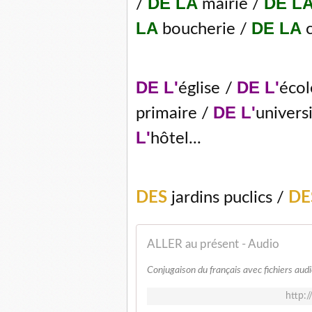
DE
LA
DE L
/
mairie /
LA
DE LA
boucherie /
c
DE L'
DE L'
église
/
écol
DE L'
primaire /
universi
L'
hôtel...
DES
jardins puclics /
DE
ALLER au présent - Audio
Conjugaison du français avec fichiers aud
http:/