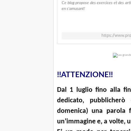
Ce blog propose des exercices et des arti
en s'amusant!
https://www.pro
!!ATTENZIONE!!
Dal 1 luglio fino alla 
dedicato, pubblicherò
domenica) una parola 
un’immagine e, a volte, u