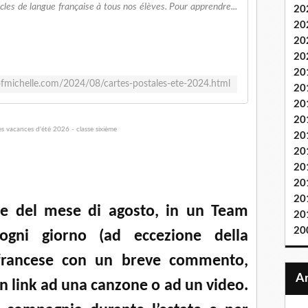
cles de langue française à tous nos élèves. Pour apprendre...
20
20
20
20
20
fmichelle.com/2024/08/cartes-postales-ete-2024.html
20
20
20
20
20
20
20
20
fine del mese di agosto, in un Team
20
20
 ogni giorno (ad eccezione della
francese con un breve commento,
n link ad una canzone o ad un video.