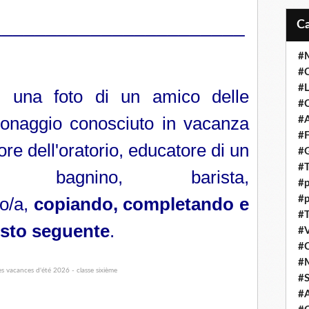
_______________________
#M
#C
#L
e) una foto di un amico delle
#C
onaggio conosciuto in vacanza
#A
#F
tore dell'oratorio, educatore di un
#
#T
 bagnino, barista,
#p
lo/a,
copiando, completando e
#p
#T
esto seguente
.
#V
#
#
#S
#A