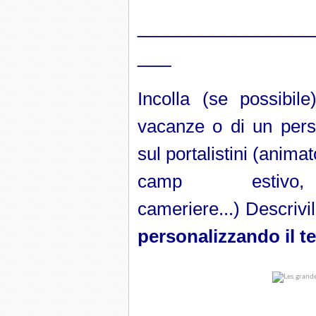
_______________
___
Incolla (se possibil
vacanze o di un pers
sul portalistini (anima
camp estivo,
cameriere...) Descrivi
personalizzando il t