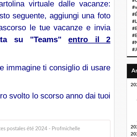
#C
artolina virtuale dalle vacanze:
#v
esto seguente, aggiungi una foto
#É
#L
ascorso le tue vacanze e invia
#E
#
vata su "Teams"
entro il 2
#N
#J
e immagine ti consiglio di usare
20
ro svolto lo scorso anno dai tuoi
20
tes postales été 2024 - Profmichelle
20