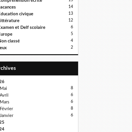
15
ompréhension écrite
14
acances
13
ducation civique
12
ittérature
6
xamen et Delf scolaire
5
Europe
4
on classé
2
eux
Archives
26
8
Mai
6
Avril
6
Mars
8
Février
6
Janvier
25
24