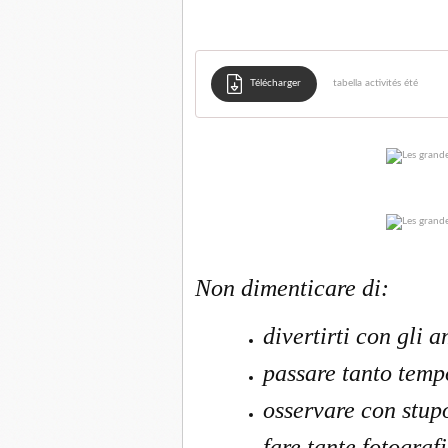
Télécharger
tabella activités été
Non dimenticare di:
divertirti con gli 
passare tanto tempo
osservare con stupo
fare tante fotografi