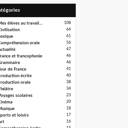
Catégories
108
es élèves au travail...
64
ivilisation
61
exique
56
ompréhension orale
47
ctualité
46
rance et francophonie
46
Grammaire
41
our de France
40
roduction écrite
38
roduction orale
34
héâtre
23
oyages scolaires
20
Cinéma
18
Musique
17
ports et loisirs
16
rt