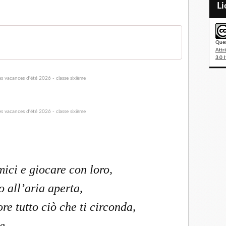
L
Ques
Attr
3.0 I
amici e giocare con loro,
 all’aria aperta,
re tutto ciò che ti circonda,
e,