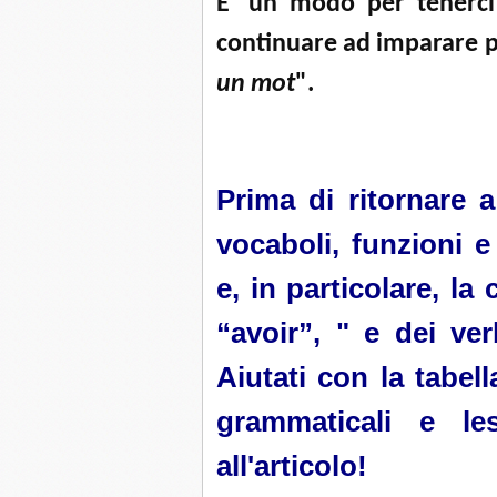
E’ un modo per tenerci
continuare ad imparare p
un mot
".
Prima di ritornare 
vocaboli, funzioni e
e, in particolare, la
“avoir”, " e dei ve
Aiutati con la tabe
grammaticali e les
all'articolo!