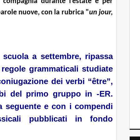
 compagnia durante l’estate e per
arole nuove, con la rubrica "
un jour,
a scuola a settembre, ripassa
 regole grammaticali studiate
 coniugazione dei verbi “être”,
rbi del primo gruppo in -ER.
lla seguente e con i compendi
sicali pubblicati in fondo