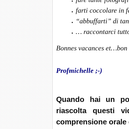
farti coccolare in 
“abbuffarti” di ta
… raccontarci tutt
Bonnes vacances et…bon t
Profmichelle ;-)
Quando hai un po'
riascolta questi v
comprensione orale e