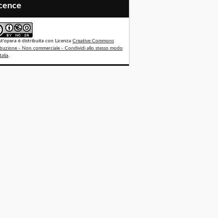
icence
t'opera è distribuita con Licenza
Creative Commons
ibuzione - Non commerciale - Condividi allo stesso modo
talia
.