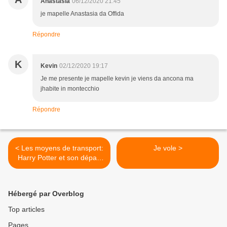
Anastasia
06/12/2020 21:45
je mapelle Anastasia da Offida
Répondre
K
Kevin
02/12/2020 19:17
Je me presente je mapelle kevin je viens da ancona ma
jhabite in montecchio
Répondre
< Les moyens de transport:
Je vole >
Harry Potter et son départ
pour Poudlard
Hébergé par Overblog
Top articles
Pages