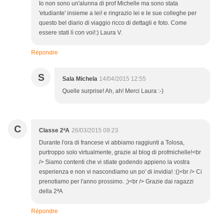
Io non sono un'alunna di prof Michelle ma sono stata
'etudiante' insieme a lei! e ringrazio lei e le sue colleghe per
questo bel diario di viaggio ricco di dettagli e foto. Come
essere stati lì con voi!:) Laura V.
Répondre
S
Sala Michela
14/04/2015 12:55
Quelle surprise! Ah, ah! Merci Laura :-)
C
Classe 2ªA
26/03/2015 09:23
Durante l'ora di francese vi abbiamo raggiunti a Tolosa,
purtroppo solo virtualmente, grazie al blog di profmichelle!<br
/> Siamo contenti che vi stiate godendo appieno la vostra
esperienza e non vi nascondiamo un po' di invidia! :()<br /> Ci
prenotiamo per l'anno prossimo. ;)<br /> Grazie dai ragazzi
della 2ªA
Répondre