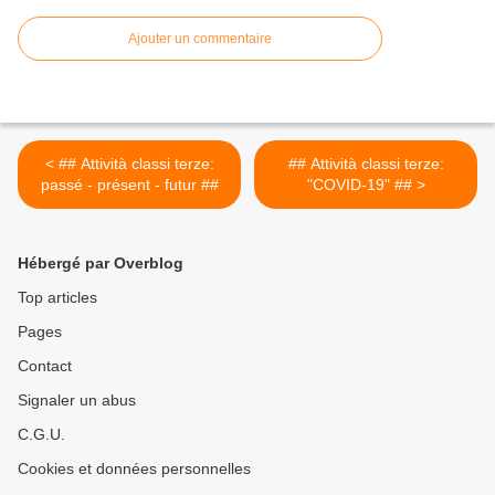
Ajouter un commentaire
< ## Attività classi terze:
## Attività classi terze:
passé - présent - futur ##
"COVID-19" ## >
Hébergé par Overblog
Top articles
Pages
Contact
Signaler un abus
C.G.U.
Cookies et données personnelles