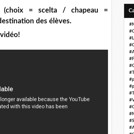
 (choix = scelta / chapeau =
destination des élèves.
#M
#C
vidéo!
#L
#C
#A
#F
#
#T
#p
#p
#T
#V
#
#
#S
#A