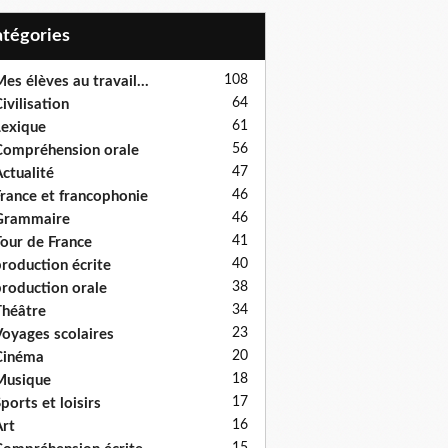
Catégories
108
es élèves au travail...
64
ivilisation
61
exique
56
ompréhension orale
47
ctualité
46
rance et francophonie
46
Grammaire
41
our de France
40
roduction écrite
38
roduction orale
34
héâtre
23
oyages scolaires
20
Cinéma
18
Musique
17
ports et loisirs
16
rt