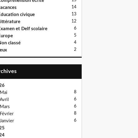
15
ompréhension écrite
14
acances
13
ducation civique
12
ittérature
6
xamen et Delf scolaire
5
Europe
4
on classé
2
eux
Archives
26
8
Mai
6
Avril
6
Mars
8
Février
6
Janvier
25
24