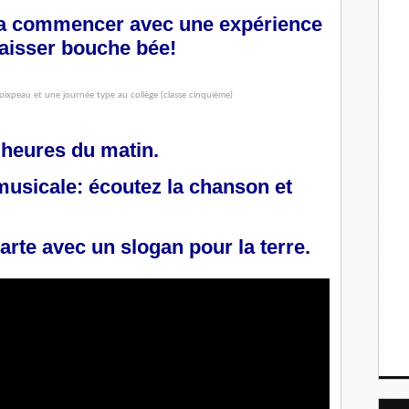
 va commencer avec une expérience
laisser bouche bée!
9 heures du matin.
 musicale: écoutez la chanson et
arte avec un slogan pour la terre.