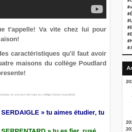
#C
#v
#É
#L
#E
t'appelle! Va vite chez lui pour
#
maison!
#N
#J
es caractéristiques qu'il faut avoir
uatre maisons du collège Poudlard
presente!
20
« SERDAIGLE » tu aimes étudier, tu
20
20
« SERPENTARD » tu es fier, rusé