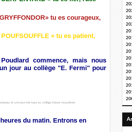
20
20
n «GRYFFONDOR» tu es courageux,
20
20
20
 « POUFSOUFFLE » tu es patient,
20
20
20
20
e Poudlard commence, mais nous
20
un jour au collège "E. Fermi" pour
20
20
20
20
20
8 heures du matin. Entrons en