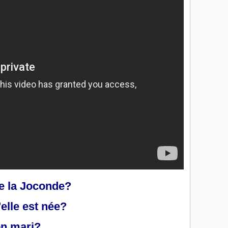
de la Joconde?
elle est née?
on mari?