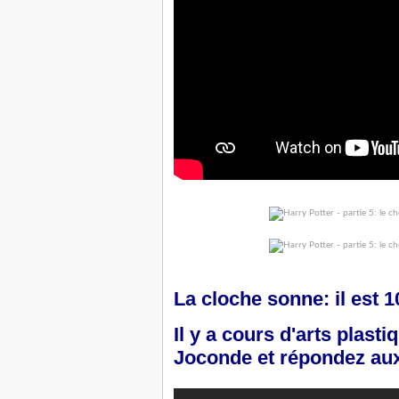
La cloche sonne: il est 
Il y a cours d'arts plasti
Joconde et répondez au