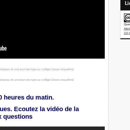
L
Ques
Attr
3.0 I
10 heures du matin.
ques. Ecoutez la vidéo de la
x questions