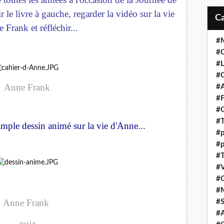
r le livre à gauche, regarder la vidéo sur la vie
 Frank et réfléchir...
#M
#C
#L
#C
Anne Frank
#A
#F
#
#T
simple dessin animé sur la vie d'Anne...
#p
#p
#T
#V
#
#
Anne Frank
#S
#A
quiz