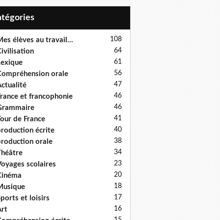
Catégories
108
es élèves au travail...
64
ivilisation
61
exique
56
ompréhension orale
47
ctualité
46
rance et francophonie
46
Grammaire
41
our de France
40
roduction écrite
38
roduction orale
34
héâtre
23
oyages scolaires
20
Cinéma
18
Musique
17
ports et loisirs
16
rt