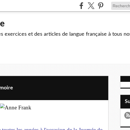
le
 exercices et des articles de langue française à tous no
émoire
S
toutes les années à l'occasion de la Journée de