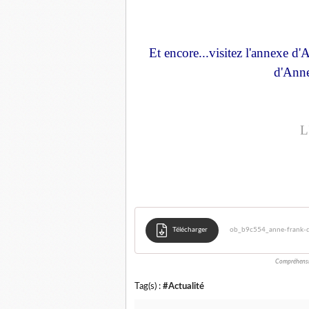
Et encore...visitez l'annexe d'
d'Ann
L
Télécharger
ob_b9c554_anne-frank-d
Compréhensi
Tag(s) :
#Actualité