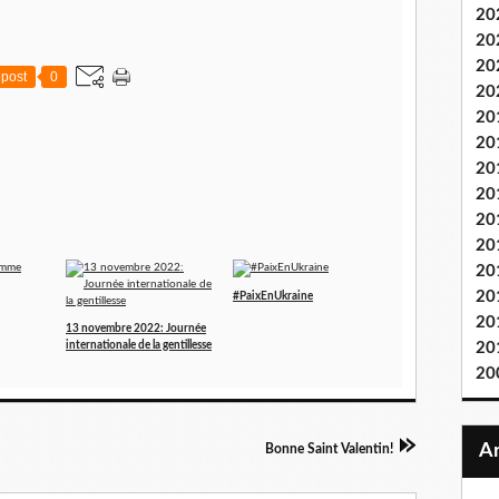
20
20
20
post
0
20
20
20
20
20
20
20
20
20
#PaixEnUkraine
20
13 novembre 2022: Journée
internationale de la gentillesse
20
20
Bonne Saint Valentin!