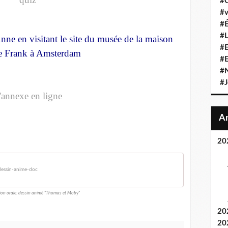
#C
#v
#É
#L
Anne en visitant le site du musée de la maison
#E
e Frank à Amsterdam
#
#N
#J
'annexe en ligne
20
essin-anime-doc
on orale: dessin animé "Thomas et Moby"
20
20