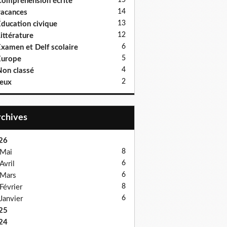
15
ompréhension écrite
14
acances
13
ducation civique
12
ittérature
6
xamen et Delf scolaire
5
Europe
4
on classé
2
eux
Archives
26
8
Mai
6
Avril
6
Mars
8
Février
6
Janvier
25
24