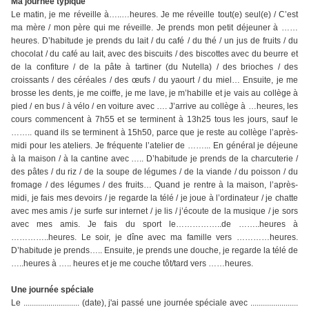
Ma journée typique
Le matin, je me réveille à…..…heures. Je me réveille tout(e) seul(e) / C’est
ma mère / mon père qui me réveille. Je prends mon petit déjeuner à ……
heures. D’habitude je prends du lait / du café / du thé / un jus de fruits / du
chocolat / du café au lait, avec des biscuits / des biscottes avec du beurre et
de la confiture / de la pâte à tartiner (du Nutella) / des brioches / des
croissants / des céréales / des œufs / du yaourt / du miel… Ensuite, je me
brosse les dents, je me coiffe, je me lave, je m’habille et je vais au collège à
pied / en bus / à vélo / en voiture avec …. J’arrive au collège à …heures, les
cours commencent à 7h55 et se terminent à 13h25 tous les jours, sauf le
…….. quand ils se terminent à 15h50, parce que je reste au collège l’après-
midi pour les ateliers. Je fréquente l’atelier de ……... En général je déjeune
à la maison / à la cantine avec ….. D’habitude je prends de la charcuterie /
des pâtes / du riz / de la soupe de légumes / de la viande / du poisson / du
fromage / des légumes / des fruits… Quand je rentre à la maison, l’après-
midi, je fais mes devoirs / je regarde la télé / je joue à l’ordinateur / je chatte
avec mes amis / je surfe sur internet / je lis / j’écoute de la musique / je sors
avec mes amis. Je fais du sport le……………..de ……..heures à
…………..heures. Le soir, je dîne avec ma famille vers …………heures.
D’habitude je prends….. Ensuite, je prends une douche, je regarde la télé de
…..heures à ….. heures et je me couche tôt/tard vers ……heures.
Une journée spéciale
Le ........................... (date), j'ai passé une journée spéciale avec .......................