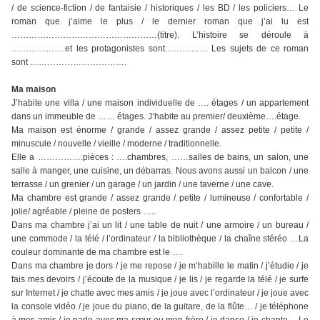
/ de science-fiction / de fantaisie / historiques / les BD / les policiers… Le
roman que j’aime le plus / le dernier roman que j’ai lu est
……………………………………………(titre). L’histoire se déroule à
……………….et les protagonistes sont…………… Les sujets de ce roman
sont …………………………….
Ma maison
J’habite une villa / une maison individuelle de …. étages / un appartement
dans un immeuble de …… étages. J’habite au premier/ deuxième….étage.
Ma maison est énorme / grande / assez grande / assez petite / petite /
minuscule / nouvelle / vieille / moderne / traditionnelle.
Elle a …………….pièces : ….chambres, ……salles de bains, un salon, une
salle à manger, une cuisine, un débarras. Nous avons aussi un balcon / une
terrasse / un grenier / un garage / un jardin / une taverne / une cave.
Ma chambre est grande / assez grande / petite / lumineuse / confortable /
jolie/ agréable / pleine de posters …..
Dans ma chambre j’ai un lit / une table de nuit / une armoire / un bureau /
une commode / la télé / l’ordinateur / la bibliothèque / la chaîne stéréo …La
couleur dominante de ma chambre est le ….
Dans ma chambre je dors / je me repose / je m’habille le matin / j’étudie / je
fais mes devoirs / j’écoute de la musique / je lis / je regarde la télé / je surfe
sur Internet / je chatte avec mes amis / je joue avec l’ordinateur / je joue avec
la console vidéo / je joue du piano, de la guitare, de la flûte… / je téléphone