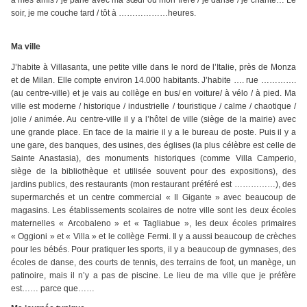
à mes amis / je parle avec ma sœur ou mon frère / je danse / je chante… Le
soir, je me couche tard / tôt à ………………heures.
Ma ville
J’habite à Villasanta, une petite ville dans le nord de l’Italie, près de Monza
et de Milan. Elle compte environ 14.000 habitants. J’habite …. rue ………….
(au centre-ville) et je vais au collège en bus/ en voiture/ à vélo / à pied.
Ma
ville est moderne / historique / industrielle / touristique / calme / chaotique /
jolie / animée. Au centre-ville il y a l’hôtel de ville (siège de la mairie) avec
une grande place. En face de la mairie il y a le bureau de poste. Puis il y a
une gare, des banques, des usines, des églises (la plus célèbre est celle de
Sainte Anastasia), des monuments historiques (comme Villa Camperio,
siège de la bibliothèque et utilisée souvent pour des expositions), des
jardins publics, des restaurants (mon restaurant préféré est ……………), des
supermarchés et un centre commercial « Il Gigante » avec beaucoup de
magasins.
Les établissements scolaires de notre ville sont les deux écoles
maternelles « Arcobaleno » et « Tagliabue », les deux écoles primaires
« Oggioni » et « Villa » et le collège Fermi. Il y a aussi beaucoup de crèches
pour les bébés.
Pour pratiquer les sports, il y a beaucoup de gymnases, des
écoles de danse, des courts de tennis, des terrains de foot, un manège, un
patinoire, mais il n’y a pas de piscine.
Le lieu de ma ville que je préfère
est…… parce que……