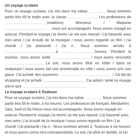
Un voyage scolaire
Pour ce voyage scolaire, j’ai mis dans ma valise ……………Nous sommes
partis très tôt le matin avec la classe ……………………. Les professeurs de
……………………………..(matières) Monsieur / Madame
…………………………………nous ont accompagnés. Nous avons voyagé en
autocar. Pendant le voyage j’ai dormi / je me suis reposé / j’ai bavardé avec
mes amis / j’ai écouté de la musique / nous avons regardé un film / j’ai
chanté / j'ai plaisanté / j'ai ri... Nous sommes arrivés à
……………………………………à ……………………….heures. Pendant la
journée, nous avons visité …………………………. / nous avons rencontré
………………………….. Le soir, nous avons dîné en hôtel / dans un
restaurant / nous avons fait une promenade en ville / nous avons pris une
glace. J’ai acheté des souvenirs : …………………………………… / J'ai fait du
shopping et j'ai acheté .............................................. J’ai adoré / aimé ce voyage
parce que …………………………………………….
Le voyage scolaire à Toulouse
Pour ce voyage scolaire, j’ai mis dans ma valise ……………Nous sommes
partis très tôt le matin, à six heures. Les professeurs de français, Mesdames
Sala, Sarti et De Felice nous ont accompagnés. Nous avons voyagé en
autocar. Pendant le voyage j’ai dormi / je me suis reposé / j’ai bavardé avec
mes amis / j’ai écouté de la musique / nous avons regardé un film / j’ai
chanté / j'ai plaisanté / j'ai ri... Nous sommes arrivés à Toulouse à six heures
et nous avons connu nos correspondants. Le soir, j'ai dîné en famille, et j'ai