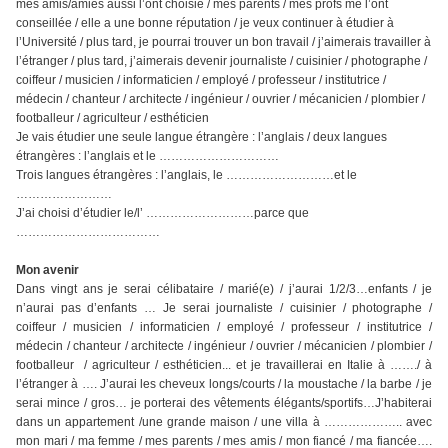
mes amis/amies aussi l’ont choisie / mes parents / mes profs me l’ont
conseillée / elle a une bonne réputation / je veux continuer à étudier à
l’Université / plus tard, je pourrai trouver un bon travail / j’aimerais travailler à
l’étranger / plus tard, j’aimerais devenir
journaliste / cuisinier / photographe /
coiffeur / musicien / informaticien / employé / professeur / institutrice /
médecin / chanteur / architecte / ingénieur / ouvrier / mécanicien / plombier /
footballeur / agriculteur / esthéticien
Je vais étudier une seule langue étrangère : l’anglais / deux langues
étrangères : l’anglais et le …………………………
Trois langues étrangères : l’anglais, le ………………………et le
……………………
J’ai choisi d’étudier le/l’ ………………………parce que
………………………………
Mon avenir
Dans vingt ans je serai célibataire / marié(e) / j’aurai 1/2/3…enfants / je
n’aurai pas d’enfants … Je serai journaliste / cuisinier / photographe /
coiffeur / musicien / informaticien / employé / professeur / institutrice /
médecin / chanteur / architecte / ingénieur / ouvrier / mécanicien / plombier /
footballeur / agriculteur / esthéticien... et je travaillerai en Italie à ……./ à
l’étranger à …. J’aurai les cheveux longs/courts / la moustache / la barbe / je
serai mince / gros… je porterai des vêtements élégants/sportifs…J’habiterai
dans un appartement /une grande maison / une villa à ……………….. avec
mon mari / ma femme / mes parents / mes amis / mon fiancé / ma fiancée….