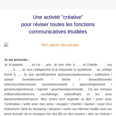
Une activité "créative"
pour réviser toutes les fonctions
communicatives étudiées
Je me présente…
Je m’appelle ……..et j’ai …..ans. Je suis né/e à …….et j’habite ……, rue
………à ….. Je suis collégien/ne et je fréquente la quatrième … au collège
Fermi à ….. Je suis sportif/sportive /paresseux/paresseuse / actif/active /
sympa /ouvert/ouverte / timide / bavard/bavarde/
silencieux/silencieuse/ souriant/souriante / agressif/agressive /
généreux/généreuse / égoïste / gourmand/gourmande… J’ai les cheveux
châtains/blonds/noirs, courts/longs, raides/frisés et les yeux
bleus/verts/noirs/marron. Mes loisirs sont regarder la télé / jouer avec
l’ordinateur / sortir avec mes amis / voyager / chanter / danser / jouer d'un
instrument / faire du shopping / dessiner / surfer sur internet/ chatter avec les
amis/ écouter de la musique/ lire des BD ou des romans / aller au cinéma /