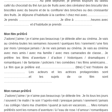
…………………………….. Au petit déjeuner, je prends toujours du lait/du
café/ du chocolat/ du thé /un jus de fruits avec des céréales/ des biscuits/ des
biscottes avec du beurre et de la confiture/ des brioches ou des croissants/
des fruits. Je déjeune d’habitude à la cantine / chez moi avec…………………
Je prends ………………………………….. Je dîne à ……………..heures avec
……………………. et d’habitude je prends …………………………
Mon film préféré
J’adore/ j’aime / je n’aime pas beaucoup / je déteste aller au cinéma. Je vais
au cinéma toutes les semaines /souvent / quelques fois / rarement / une fois
par mois / presque jamais / Je ne vais jamais au cinéma. Je vais au cinéma
avec mes amis / avec ma famille / avec mes camarades de classe... Je
préfère les films d’aventure / d’action / historiques / dramatiques /
romantiques / de fantaisie / policiers / les comédies / les films américains…
Le film que je préfère est…………………………….. (titre) C’est l’histoire de
………………… Les acteurs et les actrices protagonistes sont
…………………….et les sujets de ce film sont
…………………………………………
Mon roman préféré
J’adore/ j’aime / je n’aime pas beaucoup / je déteste lire. Je lis tous les jours
/ souvent / le matin / le soir / l’après-midi / presque jamais / rarement / jamais
/ au collège / dans ma chambre / quand je suis en vacances….. Mes romans
préférés sont les romans d’aventure / à l’eau de rose / d’amour / romantiques