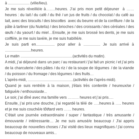
à ....................... (ville/lieu).
Je me suis réveillé/e à…..…heures. J’ai pris mon petit déjeuner à ……
heures : du lait / du café / du thé / un jus de fruits / du chocolat / du café au
lait, avec des biscuits / des biscottes avec du beurre et de la confiture / de la
pâte à tartiner (du Nutella) / des brioches / des croissants / des céréales / des
œufs / du yaourt / du miel…Ensuite, je me suis brossé les dents, je me suis
coiffé/e, je me suis lavé/e, je me suis habillé/e.
Je suis parti en.................... pour aller à .................. Je suis arrivé à
............................heures.
Le matin ........................................................(activités du matin).
A midi, j’ai déjeuné dans un parc / au restaurant / j'ai fait un picnic / et j’ai pris
de la charcuterie / des pâtes / du riz / de la soupe de légumes / de la viande
/ du poisson / du fromage / des légumes / des fruits…
L'après-midi, .................................................(activités de l'après-midi).
Quand je suis rentré/e à la maison, j'étais très content/e / heureux/se /
fatigué/e / enthousiaste...
Le soir, j’ai dîné avec ma famille vers ……… heures et j’ai pris….
Ensuite, j’ai pris une douche, j’ai regardé la télé de …..heures à ….. heures
et je me suis couché/e tôt/tard vers …… heures.
C'était une journée extraordinaire / super / fantastique / très amusante /
émouvante / intéressante.... Je me suis amusé/e beaucoup / J'ai appris
beaucoup de nouvelles choses / J'ai visité des lieux magnifiques / j'ai connu
beaucoup de nouveaux amis...