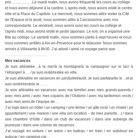
pris ......................Le mardi matin, nous avons fréquenté les cours au collège
et nous avons déjeuné à la cantine. L'après-midi, nous avons visité le centre
ville et la Place du Capitole. Le mercredi, nous sommes allés visiter la Cité
de l'Espace et le jeudi, nous sommes allés à Carcassonne avec nos
correspondants. Le vendredi, nous avons suivi les cours au collège et
l'après midi, nous avons visité le jardin japonais. Le soir, on a organisé une
fête au collège. Le samedi matin, nous sommes partis à sept heures et nous
nous sommes arrêtés à Aix-en-Provence pour le déjeuner. Nous sommes
arrivés à Villasanta à 8h30. J’ai adoré / aimé ce voyage parce que
…………………………….
Mes vacances
Je suis allé/allée…à la mer/à la montagne/à la campagne/ sur le lac/ à
l’étranger/ à … / je suis resté/restée en ville.
Je suis allé/allée en vacances en juin/juillet/août. Je suis parti/partie le ...et je
suis rentré/rentrée le
……
Je suis allé/allée en vacances avec ma famille/ avec mes grands-parents /
avec mes amis / avec mes
copains de l’Oratorio / avec ma tante/mon oncle /
avec mes amis de l’équipe de…
J’ai logé dans un hôtel / un camping / une ferme / un gîte rural / un chalet / un
appartement / une
maison / une villa (en location – de mes parents…) / dans
une chambre d’hôte / dans un club de
vacances / dans une auberge de
jeunesse / dans une colonie de vacances.
J’ai voyagé en voiture / en avion / en bateau / en train / en autobus/ en
autocar / en camping-car…