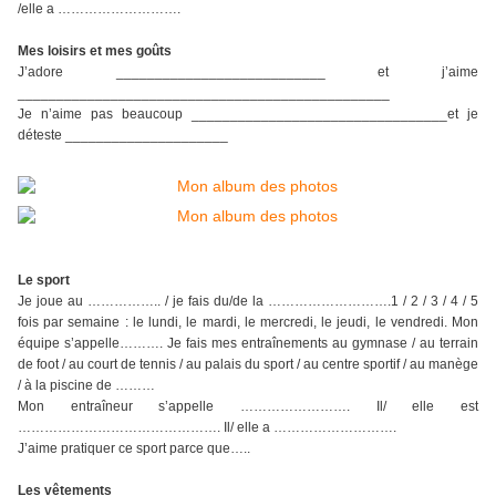
/elle a ……………………….
Mes loisirs et mes goûts
J’adore ___________________________ et j’aime
________________________________________________
Je n’aime pas beaucoup _________________________________et je
déteste _____________________
Le sport
Je joue au …………….. / je fais du/de la ……………………….1 / 2 / 3 / 4 / 5
fois par semaine : le lundi, le mardi, le mercredi, le jeudi, le vendredi. Mon
équipe s’appelle………. Je fais mes entraînements au gymnase / au terrain
de foot / au court de tennis / au palais du sport / au centre sportif / au manège
/ à la piscine de ………
Mon entraîneur s’appelle ……………………. Il/ elle est
………………………………………. Il/ elle a ……………………….
J’aime pratiquer ce sport parce que…..
Les vêtements