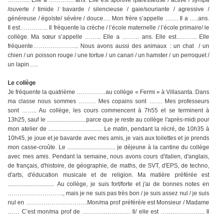
………... Elle a …………. ans. Elle est sportive /paresseuse / active / sympa
/ouverte / timide / bavarde / silencieuse / gaie/souriante / agressive /
généreuse / égoïste/ sévère / douce…. Mon frère s’appelle ……. Il a …..ans.
Il est…………... Il fréquente la crèche / l’école maternelle / l’école primaire/ le
collège. Ma sœur s’appelle ……... Elle a ……… ans. Elle est……….. Elle
fréquente…………………... Nous avons aussi des animaux : un chat / un
chien / un poisson rouge / une tortue / un canari / un hamster / un perroquet /
un lapin…..
Le collège
Je fréquente la quatrième ……………au collège « Fermi » à Villasanta. Dans
ma classe nous sommes ……… Mes copains sont ……. Mes professeurs
sont …….. Au collège, les cours commencent à 7h55 et se terminent à
13h25, sauf le ...........................parce que je reste au collège l'après-midi pour
mon atelier de ..................................... Le matin, pendant la récré, de 10h35 à
10h45, je joue et je bavarde avec mes amis, je vais aux toilettes et je prends
mon casse-croûte. Le ................................. je déjeune à la cantine du collège
avec mes amis. Pendant la semaine, nous avons cours d'italien, d'anglais,
de français, d'histoire, de géographie, de maths, de SVT, d'EPS, de techno,
d'arts, d'éducation musicale et de religion. Ma matière préférée est
................................ Au collège, je suis fort/forte et j'ai de bonnes notes en
……………………….., mais je ne suis pas très bon / je suis assez nul / je suis
nul en …………………………..Mon/ma prof préféré/e est Monsieur / Madame
…… C’est mon/ma prof de ……………………. Il/ elle est ………………….. Il