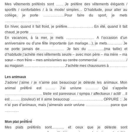
Mes vêtements préférés sont …… Je préfère des vêtements élégants /
sportifs / confortables / à la mode/ simples… D’habitude, pour aller au
collège, je porte ………………Pour faire du sport, je mets
…………………………
En hiver, quand il fait froid, je préfère…………………. En été, quand il fait
chaud, je porte ………………..
En vacances, à la mer, je mets …………………… A l’occasion d’un
anniversaire ou d’une fête importante (un mariage…), je mets…………. Je
ne porte jamais de………………… Je fais du …………..(ma taille) et
d’habitude j’achète mes vêtements seul/e – avec mon père – ma mère – ma
sœur – mon frère – mes amis/amies au centre commercial ……………………/
au magasin ……………………………. J’achète mes chaussures à ……………
Les animaux
J’adore/ j’aime / je n’aime pas beaucoup/ je déteste les animaux. Mon
animal préféré est …….. J’ai un/une ………. Qui s’appelle
………………………….. Il/elle est paresseux / sympa / affectueux / actif/ …il
est ………(couleur) et il aime beaucoup ……………………… OPPURE : Je
n’ai pas d’animaux, mais j’aimerais avoir un/une …………………parce que
…………
Mon plat préféré
Mes plats préférés sont……….. et ceux que je déteste sont