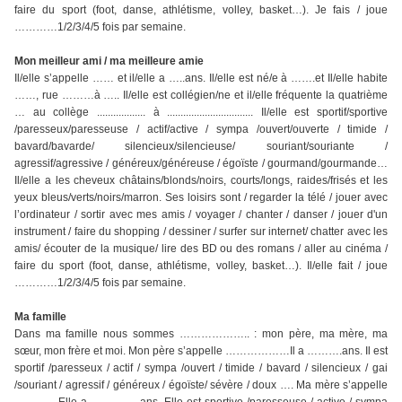
faire du sport (foot, danse, athlétisme, volley, basket…). Je fais / joue
…………1/2/3/4/5 fois par semaine.
Mon meilleur ami / ma meilleure amie
Il/elle s’appelle …… et il/elle a …..ans. Il/elle est né/e à …….et Il/elle habite
……, rue ………à ….. Il/elle est collégien/ne et il/elle fréquente la quatrième
… au collège .................. à ................................ Il/elle est sportif/sportive
/paresseux/paresseuse / actif/active / sympa /ouvert/ouverte / timide /
bavard/bavarde/ silencieux/silencieuse/ souriant/souriante /
agressif/agressive / généreux/généreuse / égoïste / gourmand/gourmande…
Il/elle a les cheveux châtains/blonds/noirs, courts/longs, raides/frisés et les
yeux bleus/verts/noirs/marron. Ses loisirs sont / regarder la télé / jouer avec
l’ordinateur / sortir avec mes amis / voyager / chanter / danser / jouer d'un
instrument / faire du shopping / dessiner / surfer sur internet/ chatter avec les
amis/ écouter de la musique/ lire des BD ou des romans / aller au cinéma /
faire du sport (foot, danse, athlétisme, volley, basket…). Il/elle fait / joue
…………1/2/3/4/5 fois par semaine.
Ma famille
Dans ma famille nous sommes ……………….. : mon père, ma mère, ma
sœur, mon frère et moi. Mon père s’appelle ………………Il a ……….ans. Il est
sportif /paresseux / actif / sympa /ouvert / timide / bavard / silencieux / gai
/souriant / agressif / généreux / égoïste/ sévère / doux …. Ma mère s’appelle