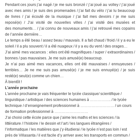
Pendant ces jours j’ai nagé / je me suis bronzé / j’ai joué au volley / j’ai joué
avec mes amis / je suis
des promenades / j’ai fait du vélo / j’ai lu beaucoup
de livres / j’ai écouté de la musique / j’ai fait mes
devoirs / je me suis
reposé(e) / J’ai visité de nouvelles villes / j’ai visité des musées et
des
monuments… / j’ai connu de nouveaux amis / j’ai retrouvé mes copains
de l’année dernière…
Le temps a été beau / assez beau / mauvais. Il a fait chaud / froid / il y a eu le
soleil / il a plu souvent
/ il a été nuageux / il y a eu du vent / des orages…
J’ai aimé mes vacances : elles ont été magnifiques / super / extraordinaires /
bonnes / pas
mauvaises. Je me suis amusé(e) beaucoup.
Je n’ai pas aimé mes vacances, elles ont été mauvaises / ennuyeuses /
terribles… Je ne me suis pas
amusé(e) / je me suis ennuyé(e) / je suis
resté(e) seul(e) comme un chien…
À bientôt !
L'année prochaine
L'année prochaine je vais fréquenter le lycée classique/ scientifique /
linguistique / artistique / des sciences humaines à …………….. / le lycée
technique / d’enseignement professionnel à ……………………… / un cours
de formation professionnel à ………………………
J’ai choisi cette école parce que j’aime les maths et les sciences / la
littérature / l’histoire / le dessin et l’art / les langues étrangères /
l’informatique / les matières que j’y étudierai / le lycée n’est pas loin / est
près de Villasanta / il est facile d’y arriver avec les transports en commun /