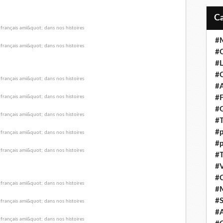
#M
#C
#L
#C
#A
#F
#
#T
#p
#p
#T
#V
#
#
#S
#A