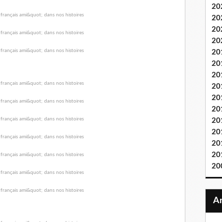
20
20
20
20
20
20
20
20
20
20
20
20
20
20
20