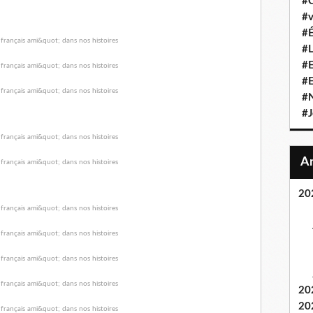
#C
#v
#É
#L
#E
#
#N
#J
20
20
20