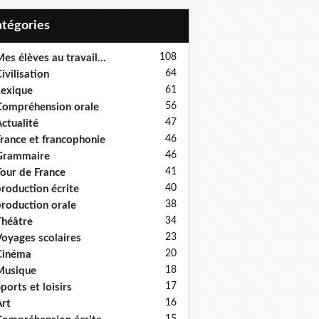
Catégories
108
es élèves au travail...
64
ivilisation
61
exique
56
ompréhension orale
47
ctualité
46
rance et francophonie
46
Grammaire
41
our de France
40
roduction écrite
38
roduction orale
34
héâtre
23
oyages scolaires
20
Cinéma
18
Musique
17
ports et loisirs
16
rt