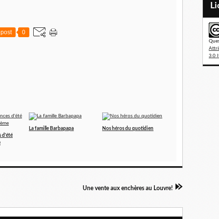
L
post
0
Ques
Attr
3.0 I
La famille Barbapapa
Nos héros du quotidien
 d'été
e
Une vente aux enchères au Louvre!