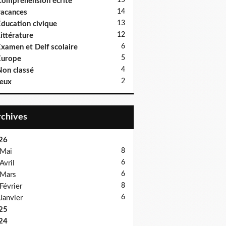
15
ompréhension écrite
14
acances
13
ducation civique
12
ittérature
6
xamen et Delf scolaire
5
Europe
4
on classé
2
eux
Archives
26
8
Mai
6
Avril
6
Mars
8
Février
6
Janvier
25
24