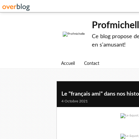
Profmichel
Ce blog propose des
en s'amusant!
Accueil
Contact
Le "français ami" dans nos histo
4 Octobre 2021