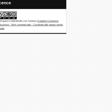
icence
t'opera è distribuita con Licenza
Creative Commons
ibuzione - Non commerciale - Condividi allo stesso modo
talia
.