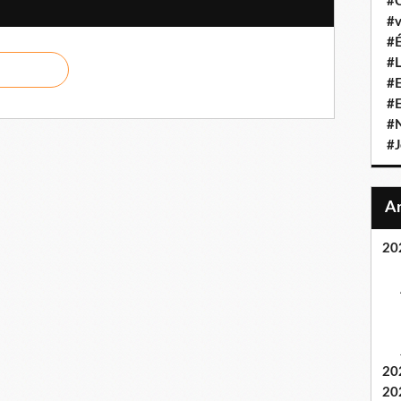
#C
#v
#É
#L
#E
#
#N
#J
20
20
20