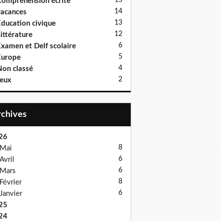
15
ompréhension écrite
14
acances
13
ducation civique
12
ittérature
6
xamen et Delf scolaire
5
Europe
4
on classé
2
eux
Archives
26
8
Mai
6
Avril
6
Mars
8
Février
6
Janvier
25
24