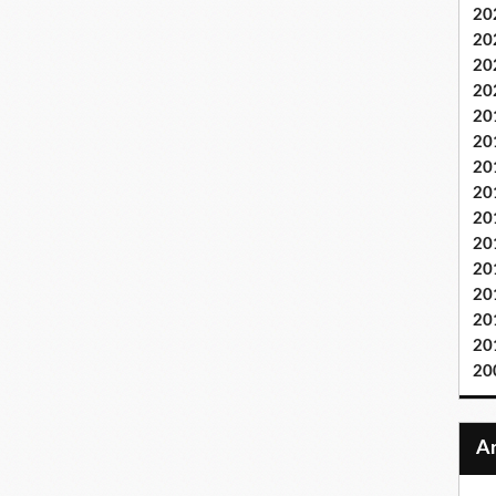
20
20
20
20
20
20
20
20
20
20
20
20
20
20
20