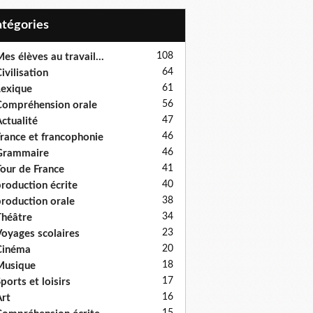
Catégories
108
es élèves au travail...
64
ivilisation
61
exique
56
ompréhension orale
47
ctualité
46
rance et francophonie
46
Grammaire
41
our de France
40
roduction écrite
38
roduction orale
34
héâtre
23
oyages scolaires
20
Cinéma
18
Musique
17
ports et loisirs
16
rt