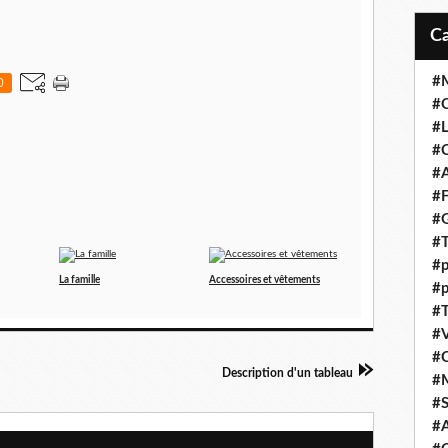
#M
0
#C
#L
#C
#A
#F
#
#T
#p
La famille
Accessoires et vêtements
#p
#T
#V
#
Description d'un tableau
#
#S
#A