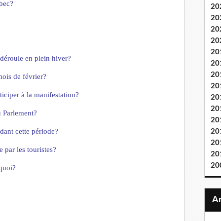
ébec?
20
20
20
20
20
 d
éroule en plein hiver?
20
20
mois de février?
20
iciper
à
la manifestation?
20
20
u Parlement?
20
ndant cette période?
20
20
par les touristes?
20
20
quoi?