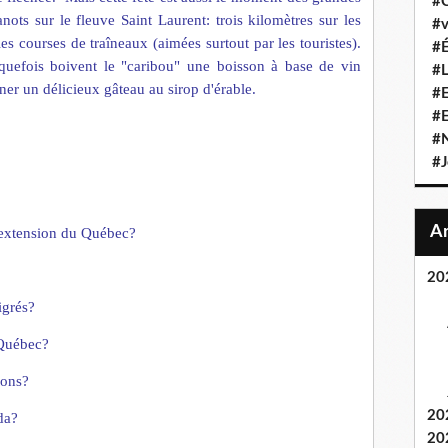
#C
nots sur le fleuve Saint Laurent: trois kilomètres sur les
#v
les courses de tra
î
neaux (aimées surtout par les touristes).
#É
ulquefois boivent le "caribou" une boisson à base de vin
#L
ner un délicieux g
â
teau au sirop d'érable.
#E
#
#N
#J
extension du Qu
ébec?
20
igrés?
 Québec?
lons?
20
da?
20