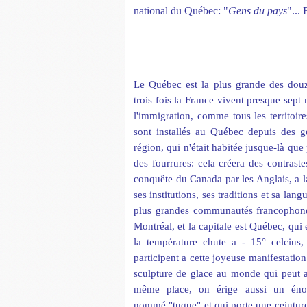
national du Québec: "
Gens du pays
"... 
Le Qu
é
bec est la plus grande des dou
trois fois la France vivent presque sept m
l'immigration, comme tous les territoir
sont installés au Québec depuis des g
région, qui n'était habitée jusque-là que
des fourrures: cela cr
ée
r
a
des contraste
conqu
ê
te du Canada par les Anglais, a 
ses institutions, ses traditions et sa
langu
plus grandes communautés francophones
Montr
é
al, et la capitale est Québec, qu
la
température
chute a - 15° celcius,
participent a cette joyeuse manifestation:
sculpture de g
l
ace au monde qui peut at
m
ê
me p
l
ace, on
é
rige aussi un
é
n
nommé "tuque" et qui porte une ceinture