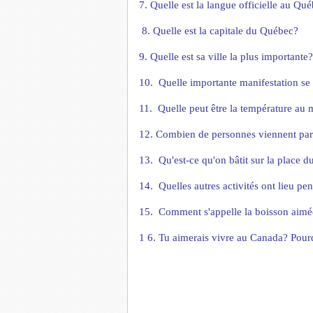
7. Quelle est la langue officielle au Qu
8
.
Quelle est
l
a capitale du Qu
ébec?
9. Quelle est sa ville la plus importante?
10.
Quelle importante manifestation se
11.
Quelle peut
ê
tre la temp
é
rature au 
12. Combien de personnes viennent part
13.
Qu'est-ce qu'on b
â
tit sur la p
l
ace d
14.
Quelles autres activit
és ont lieu pe
15.
Comment s'appelle la boisson aimée 
1
6
. Tu aimerais vivre au Canada? Pour