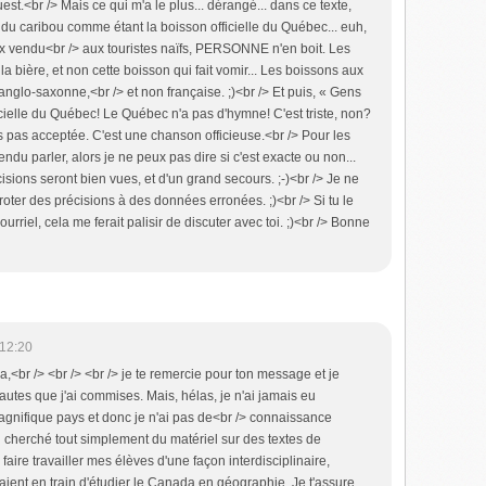
st.<br /> Mais ce qui m'a le plus... dérangé... dans ce texte,
re du caribou comme étant la boisson officielle du Québec... euh,
ux vendu<br /> aux touristes naïfs, PERSONNE n'en boit. Les
a bière, et non cette boisson qui fait vomir... Les boissons aux
anglo-saxonne,<br /> et non française. ;)<br /> Et puis, « Gens
icielle du Québec! Le Québec n'a pas d'hymne! C'est triste, non?
 pas acceptée. C'est une chanson officieuse.<br /> Pour les
tendu parler, alors je ne peux pas dire si c'est exacte ou non...
isions seront bien vues, et d'un grand secours. ;-)<br /> Je ne
roter des précisions à des données erronées. ;)<br /> Si tu le
urriel, cela me ferait palisir de discuter avec toi. ;)<br /> Bonne
 12:20
,<br /> <br /> <br /> je te remercie pour ton message et je
autes que j'ai commises. Mais, hélas, je n'ai jamais eu
magnifique pays et donc je n'ai pas de<br /> connaissance
'ai cherché tout simplement du matériel sur des textes de
r faire travailler mes élèves d'une façon interdisciplinaire,
taient en train d'étudier le Canada en géographie. Je t'assure