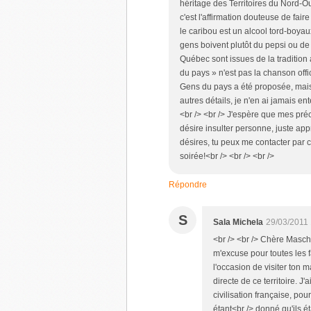
héritage des Territoires du Nord-Oue
c'est l'affirmation douteuse de fai
le caribou est un alcool tord-boya
gens boivent plutôt du pepsi ou de l
Québec sont issues de la tradition 
du pays » n'est pas la chanson off
Gens du pays a été proposée, mais
autres détails, je n'en ai jamais en
<br /> <br /> J'espère que mes préc
désire insulter personne, juste app
désires, tu peux me contacter par co
soirée!<br /> <br /> <br />
Répondre
S
Sala Michela
29/03/2011
<br /> <br /> Chère Mascha
m'excuse pour toutes les f
l'occasion de visiter ton 
directe de ce territoire. J
civilisation française, pou
étant<br /> donné qu'ils é