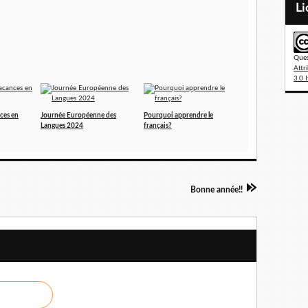
L
Ques
Attr
3.0 I
ces en
Journée Européenne des
Pourquoi apprendre le
Langues 2024
français?
Bonne année!!