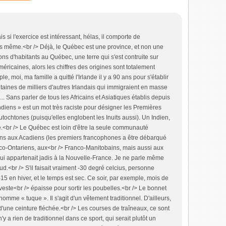
is si l'exercice est intéressant, hélas, il comporte de
s même.<br /> Déjà, le Québec est une province, et non une
lions d'habitants au Québec, une terre qui s'est contruite sur
éricaines, alors les chiffres des origines sont totalement
e, moi, ma famille a quitté l'Irlande il y a 90 ans pour s'établir
ines de milliers d'autres Irlandais qui immigraient en masse
.. Sans parler de tous les Africains et Asiatiques établis depuis
ndiens » est un mot très raciste pour désigner les Premières
ochtones (puisqu'elles englobent les Inuits aussi). Un Indien,
de.<br /> Le Québec est loin d'être la seule communauté
ns aux Acadiens (les premiers francophones a être débarqué
nco-Ontariens, aux<br /> Franco-Manitobains, mais aussi aux
ui appartenait jadis à la Nouvelle-France. Je ne parle même
.<br /> S'il faisait vraiment -30 degré celcius, personne
-15 en hiver, et le temps est sec. Ce soir, par exemple, mois de
e veste<br /> épaisse pour sortir les poubelles.<br /> Le bonnet
e « tuque ». Il s'agit d'un vêtement traditionnel. D'ailleurs,
une ceinture fléchée.<br /> Les courses de traîneaux, ce sont
 n'y a rien de traditionnel dans ce sport, qui serait plutôt un