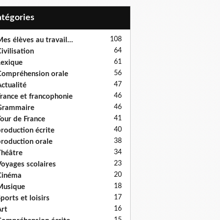
Catégories
108
es élèves au travail...
64
ivilisation
61
exique
56
ompréhension orale
47
ctualité
46
rance et francophonie
46
Grammaire
41
our de France
40
roduction écrite
38
roduction orale
34
héâtre
23
oyages scolaires
20
Cinéma
18
Musique
17
ports et loisirs
16
rt