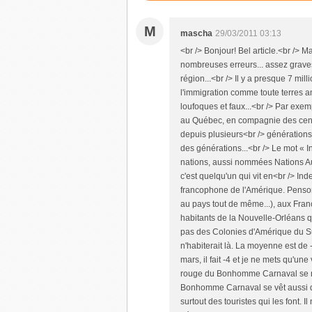
M
mascha
29/03/2011 03:13
<br /> Bonjour! Bel article.<br /> Ma
nombreuses erreurs... assez grave
région...<br /> Il y a presque 7 mil
l'immigration comme toute terres am
loufoques et faux...<br /> Par exempl
au Québec, en compagnie des centa
depuis plusieurs<br /> générations.
des générations...<br /> Le mot « I
nations, aussi nommées Nations Aut
c'est quelqu'un qui vit en<br /> In
francophone de l'Amérique. Penso
au pays tout de même...), aux Fra
habitants de la Nouvelle-Orléans q
pas des Colonies d'Amérique du Sud
n'habiterait là. La moyenne est de 
mars, il fait -4 et je ne mets qu'un
rouge du Bonhomme Carnaval se nomm
Bonhomme Carnaval se vêt aussi d'
surtout des touristes qui les font. Il