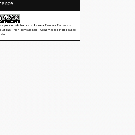
icence
t'opera è distribuita con Licenza
Creative Commons
ibuzione - Non commerciale - Condividi allo stesso modo
talia
.