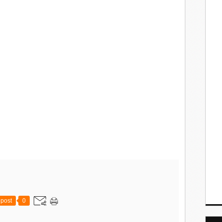
post
0