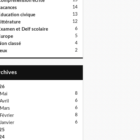
15
ompréhension écrite
14
acances
13
ducation civique
12
ittérature
6
xamen et Delf scolaire
5
Europe
4
on classé
2
eux
Archives
26
8
Mai
6
Avril
6
Mars
8
Février
6
Janvier
25
24