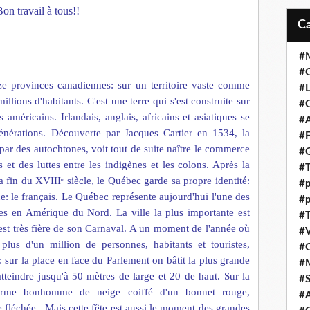
Bon travail à tous!!
#M
#C
ze provinces canadiennes: sur un territoire vaste comme
#L
illions d'habitants. C'est une terre qui s'est construite sur
#C
es américains
. Irlandais, anglais, africains et asiatiques se
#A
énérations. Découverte par Jacques Cartier en 1534, la
#F
 par des autochtones, voit tout de suite na
î
tre le commerce
#
s et des luttes entre les indigènes et les colons. Après la
#T
la fin du XVIII
si
ècl
e, le Qu
é
bec garde sa propre identité:
e
#p
e: le fran
ç
ais. Le Qu
é
bec repr
ésente aujourd'hui l'une des
#p
 en Amérique du Nord. La ville la plus importante est
#T
i est très fière de son Carnaval. A un moment de l'année où
#V
 plus d'un million de personnes, habitants et
to
uristes,
#
 sur la p
l
ace en face du Parlement on b
â
tit la plus grande
#
teindre jusqu'à 50 mètres de large et 20 de haut. Sur la
#S
orme bonhomme de neige
coiff
é d'un bonnet rouge,
#A
 fléchée. Mais cette f
ê
te est aussi le moment des grandes