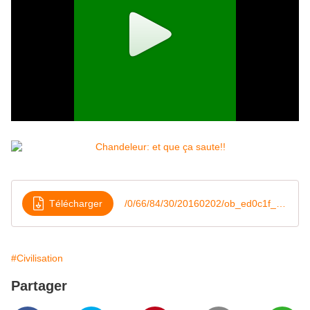
Télécharger
/0/66/84/30/20160202/ob_ed0c1f_peppa-cochon-ascolto-video
#Civilisation
Partager