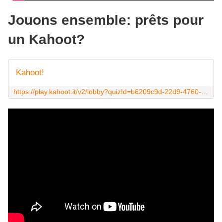
Jouons ensemble: prêts pour
un Kahoot?
Kahoot!
https://play.kahoot.it/v2/lobby?quizId=b6209c9d-22d9-4760-8cd1-a011e11b00b9