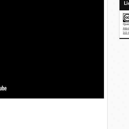
L
Ques
Attr
3.0 I