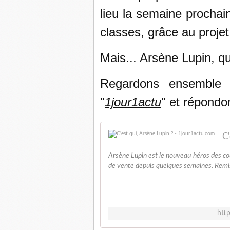
lieu la semaine prochai
classes, grâce au proje
Mais... Arsène Lupin, qu
Regardons ensemble 
"
1jour1actu
" et répondo
C'
Arsène Lupin est le nouveau héros des cou
de vente depuis quelques semaines. Remis 
htt