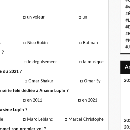
#C
#v
#É
ivain
□ un voleur □
un
#L
#E
#
#N
illiams
□
Nico Robin
□
Batman
#J
n ?
iture
□
le déguisement
□
la musique
lé du 2021 ?
20
habani
□
Omar Shakur
□
Omar Sy
e série télé dédiée à Arsène Lupin ?
1971
□
en 2011
□
en 2021
Arsène Lupin ?
Castille
□
Marc Leblanc
□
Marcel Christophe
20
20
ommet son premier vol ?