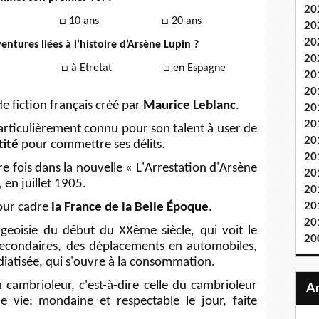
20
ans
□
10 ans
□
20 ans
20
20
entures liées à l’histoire d’Arsène Lupin ?
20
ovence
□
à Etretat
□
en Espagne
20
20
e fiction français créé par
Maurice Leblanc
.
20
20
articulièrement connu pour son talent à user de
20
tité
pour commettre ses délits.
20
e fois dans la nouvelle « L'Arrestation d'Arsène
20
en juillet 1905.
20
our cadre
la France de la Belle Époque
.
20
20
rgeoisie du début du XXème siècle, qui voit le
20
econdaires, des déplacements en automobiles,
diatisée, qui s'ouvre à la consommation.
n cambrioleur, c'est-à-dire celle du cambrioleur
e vie: mondaine et respectable le jour, faite