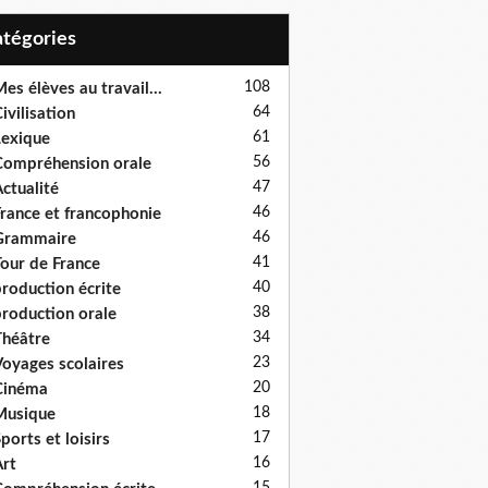
Catégories
108
es élèves au travail...
64
ivilisation
61
exique
56
ompréhension orale
47
ctualité
46
rance et francophonie
46
Grammaire
41
our de France
40
roduction écrite
38
roduction orale
34
héâtre
23
oyages scolaires
20
Cinéma
18
Musique
17
ports et loisirs
16
rt