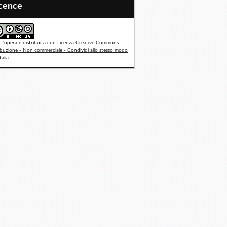
icence
t'opera è distribuita con Licenza
Creative Commons
ibuzione - Non commerciale - Condividi allo stesso modo
talia
.