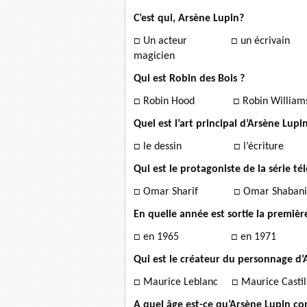
C’est qui, Arsène Lupin?
□
Un acteur
□
un écr
magicien
Qui est Robin des Bois ?
□ Robin Hood □
Robin W
Quel est l’art principal d’Arsène Lupi
□ le dessin □
l’écr
Qui est le protagoniste de la série té
□ Omar Sharif □
Omar S
En quelle année est sortie la premièr
□ en 1965 □
en 
Qui est le créateur du personnage d’
□ Maurice Leblanc □
Maurice 
A quel âge est-ce qu’Arsène Lupin c