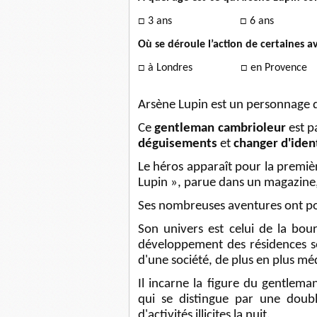
□ 3 ans □
6 
Où se déroule l’action de certaines av
□ à Londres □
en Pr
Arsène Lupin est un personnage d
Ce
gentleman cambrioleur
est p
déguisements
et
changer d'iden
Le héros apparaît pour la premièr
Lupin », parue dans un magazine, 
Ses nombreuses aventures ont p
Son univers est celui de la bou
développement des résidences s
d'une société, de plus en plus mé
Il incarne la figure du gentlema
qui se distingue par une doubl
d'activités illicites la nuit.