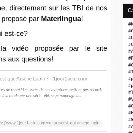
ne, directement sur les TBI de nos
t proposé par
Materlingua
!
#M
#C
i est-ce?
#L
#C
la vidéo proposée par le site
#A
ns aux questions!
#F
#
#T
est qui, Arsène Lupin ? - 1jour1actu.com
#p
#p
rs de récré ! Les livres de ses aventures battent des records
#T
à la mode par une série télé, ce personnage d...
#V
#
#
#S
ps://www.1jour1actu.com/culture/cest-qui-arsene-lupin
#A