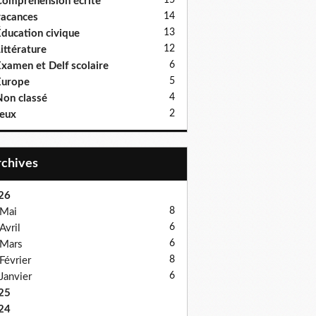
15
ompréhension écrite
14
acances
13
ducation civique
12
ittérature
6
xamen et Delf scolaire
5
Europe
4
on classé
2
eux
Archives
26
8
Mai
6
Avril
6
Mars
8
Février
6
Janvier
25
24