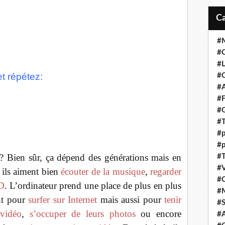
#M
#C
#L
et répétez:
#C
#A
#F
#
#T
#p
#p
s ? Bien sûr, ça dépend des générations mais en
#T
#V
 ils aiment bien
écouter de la musique
,
regarder
#
VD
. L’ordinateur prend une place de plus en plus
#
ent pour
surfer sur Internet
mais aussi pour
tenir
#S
 vidéo
,
s’occuper de leurs photos
ou encore
#A