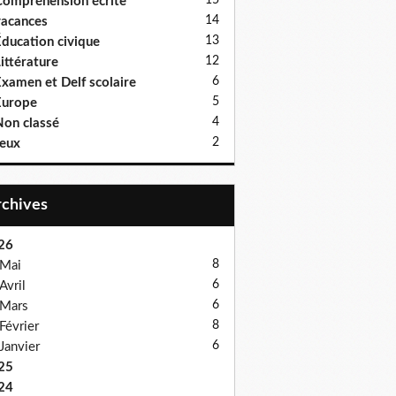
15
ompréhension écrite
14
acances
13
ducation civique
12
ittérature
6
xamen et Delf scolaire
5
Europe
4
on classé
2
eux
Archives
26
8
Mai
6
Avril
6
Mars
8
Février
6
Janvier
25
24