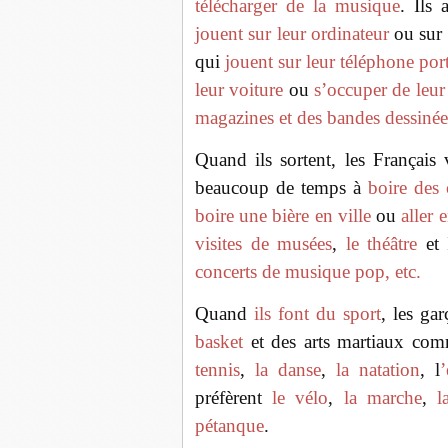
télécharger de la musique
. Ils
jouent sur leur ordinateur
ou sur 
qui
jouent sur leur téléphone por
leur voiture
ou
s’occuper de leur
magazines et des bandes dessinée
Quand ils sortent, les Françai
beaucoup de temps à
boire des 
boire une bière en ville
ou
aller 
visites de musées
,
le théâtre
et
concerts de musique pop, etc.
Quand
ils font du sport
, les ga
basket
et des arts martiaux c
tennis
,
la danse
,
la natation
, l
’
préfèrent
le vélo
,
la marche
,
l
pétanque
.