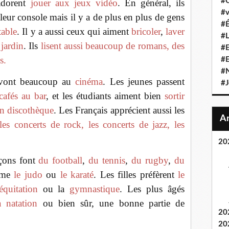
#C
 adorent
jouer aux jeux vidéo
. En général, ils
#v
leur console mais il y a de plus en plus de gens
#É
table
. Il y a aussi ceux qui aiment
bricoler
,
laver
#L
 jardin
. Ils
lisent aussi beaucoup de romans, des
#E
s.
#
#N
s vont beaucoup au
cinéma
. Les jeunes passent
#J
cafés au bar
, et les étudiants aiment bien
sortir
en discothèque
. Les Français apprécient aussi les
les concerts de rock, les concerts de jazz, les
20
rçons font
du football
,
du tennis
,
du rugby
,
du
omme
le judo
ou
le karaté
. Les filles préfèrent
le
équitation
ou la
gymnastique
. Les plus âgés
a natation
ou bien sûr, une bonne partie de
20
20