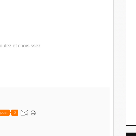
coutez et choisissez
post
0