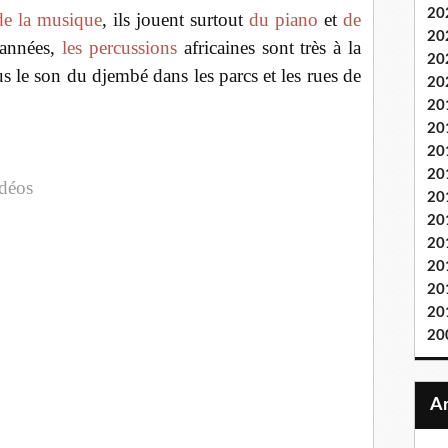
20
de la musique
, ils jouent surtout
du piano
et
de
20
 années,
les percussions
africaines sont très à la
20
s le son du djembé dans les parcs et les rues de
20
20
20
20
20
idéos
20
20
20
20
20
20
20