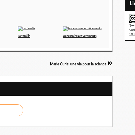
L
Ques
Attr
3.0 I
La famille
Accessoires et vêtements
Marie Curie: une vie pour la science