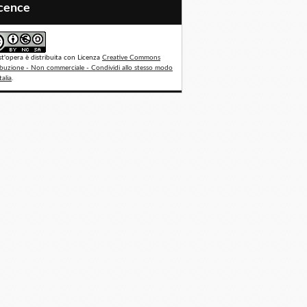
icence
t'opera è distribuita con Licenza
Creative Commons
ibuzione - Non commerciale - Condividi allo stesso modo
talia
.