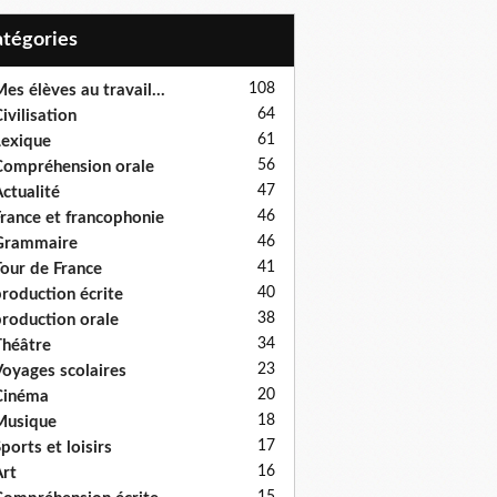
Catégories
108
es élèves au travail...
64
ivilisation
61
exique
56
ompréhension orale
47
ctualité
46
rance et francophonie
46
Grammaire
41
our de France
40
roduction écrite
38
roduction orale
34
héâtre
23
oyages scolaires
20
Cinéma
18
Musique
17
ports et loisirs
16
rt