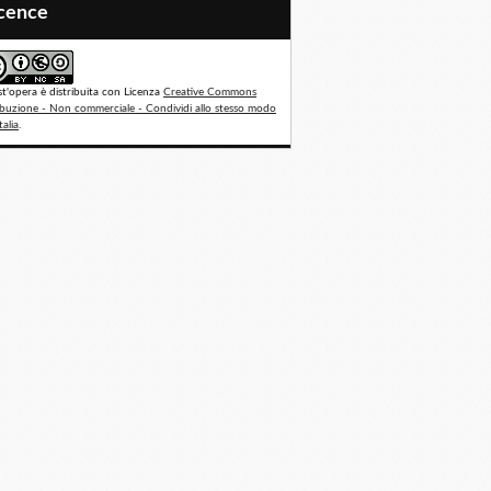
icence
t'opera è distribuita con Licenza
Creative Commons
ibuzione - Non commerciale - Condividi allo stesso modo
talia
.