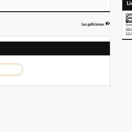
L
Les gallicismes
Ques
Attr
3.0 I