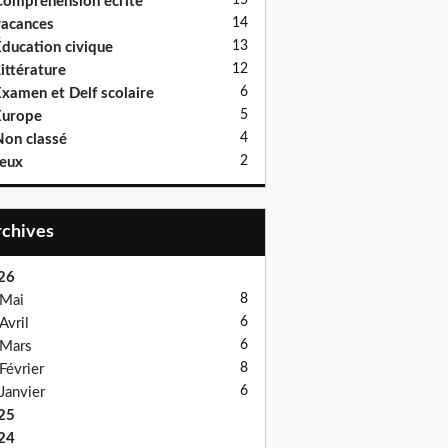
15
ompréhension écrite
14
acances
13
ducation civique
12
ittérature
6
xamen et Delf scolaire
5
Europe
4
on classé
2
eux
Archives
26
8
Mai
6
Avril
6
Mars
8
Février
6
Janvier
25
24