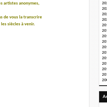
es artistes anonymes,
20
20
20
s de vous la transcrire
20
les siècles à venir.
20
20
20
20
20
20
20
20
20
20
20