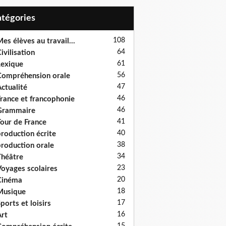
Catégories
108
es élèves au travail...
64
ivilisation
61
exique
56
ompréhension orale
47
ctualité
46
rance et francophonie
46
Grammaire
41
our de France
40
roduction écrite
38
roduction orale
34
héâtre
23
oyages scolaires
20
Cinéma
18
Musique
17
ports et loisirs
16
rt