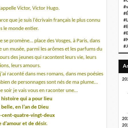
#C
#v
’appelle Victor, Victor Hugo.
#É
ce que je suis l’écrivain français le plus connu
#L
#E
s le monde entier.
#
#N
e se promène… place des Vosges, à Paris, dans
#J
e un musée, parmi les arômes et les parfums du
jours des jeunes qui racontent leurs vie, leurs
ions, leurs amours.
s j’ai raconté dans mes romans, dans mes poésies
20
mbien de personnages sont nés de ma plume…
 soir je vais vous en raconter une…
 histoire qui a pour lieu
a belle, en l’an de Dieu
-cent-quatre-vingt-deux
20
e d’amour et de désir.
20