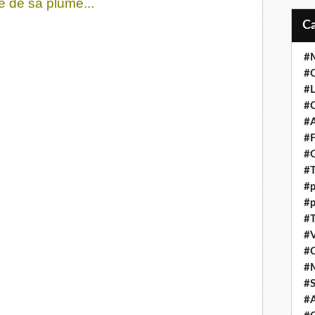
e de sa plume...
#M
#C
#L
#C
#A
#F
#
#T
#p
#p
#T
#V
#
#
#S
#A