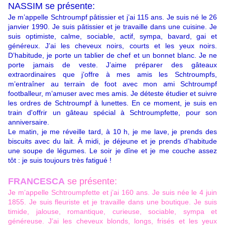
NASSIM se présente:
Je m’appelle Schtroumpf pâtissier et j’ai 115 ans. Je suis né le 26
janvier 1990. Je suis pâtissier et je travaille dans une cuisine. Je
suis optimiste, calme, sociable, actif, sympa, bavard, gai et
généreux. J’ai les cheveux noirs, courts et les yeux noirs.
D’habitude, je porte un tablier de chef et un bonnet blanc. Je ne
porte jamais de veste. J’aime préparer des gâteaux
extraordinaires que j’offre à mes amis les Schtroumpfs,
m’entraîner au terrain de foot avec mon ami Schtroumpf
footballeur, m’amuser avec mes amis. Je déteste étudier et suivre
les ordres de Schtroumpf à lunettes. En ce moment, je suis en
train d'offrir un gâteau spécial à Schtroumpfette, pour son
anniversaire.
Le matin, je me réveille tard, à 10 h, je me lave, je prends des
biscuits avec du lait. À midi, je déjeune et je prends d’habitude
une soupe de légumes. Le soir je dîne et je me couche assez
tôt : je suis toujours très fatigué !
FRANCESCA
se présente:
Je m’appelle Schtroumpfette et j’ai 160 ans. Je suis née le 4 juin
1855. Je suis fleuriste et je travaille dans une boutique. Je suis
timide, jalouse, romantique, curieuse, sociable, sympa et
généreuse. J’ai les cheveux blonds, longs, frisés et les yeux