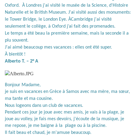
Oxford.
À
Londres j'ai visité le musée de la Science, d'Histoire
Naturelle et le British Museum. J'ai visité aussi des monuments:
le Tower Bridge, le London Eye.
À
Cambridge j'ai visité
seulement le collège, à Oxford j’ai fait des promenades.
Le temps a été beau la première semaine, mais la seconde il a
plu souvent.
J'ai aimé beaucoup mes vacances : elles ont été super.
À
bientôt !
Alberto T. – 2° A
Bonjour Madame,
je suis en vacances en Grèce à Samos avec ma mère, ma s
œ
ur,
ma tante et ma cousine.
Nous logeons dans un club de vacances.
Pendant ces jour je joue avec mes amis, je vais à la plage, je
joue au volley, je fais mes devoirs, j'écoute de la musique, je
me repose, je me baigne à la
plage ou à la piscine.
Il fait beau et chaud, je m'amuse beaucoup.