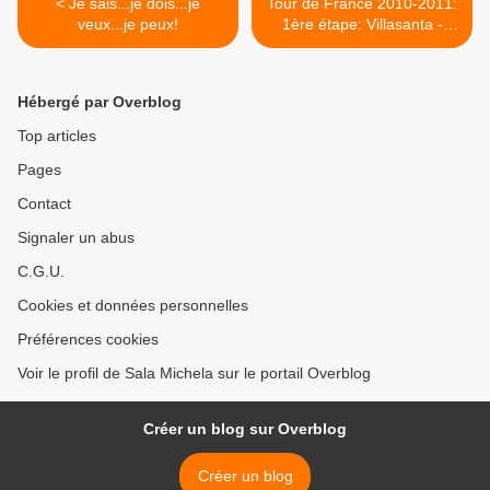
< Je sais...je dois...je
Tour de France 2010-2011:
veux...je peux!
1ère étape: Villasanta -
Strasbourg >
Hébergé par Overblog
Top articles
Pages
Contact
Signaler un abus
C.G.U.
Cookies et données personnelles
Préférences cookies
Voir le profil de Sala Michela sur le portail Overblog
Créer un blog sur Overblog
Créer un blog