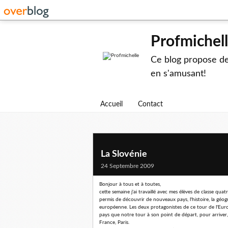
Profmichel
Ce blog propose des
en s'amusant!
Accueil
Contact
La Slovénie
24 Septembre 2009
Bonjour à tous et à toutes,
cette semaine j'ai travaillé avec mes élèves de classe qua
permis de découvrir de nouveaux pays, l'histoire, la géogr
européenne. Les deux protagonistes de ce tour de l'Europe
pays que notre tour à son point de départ, pour arriver, a
France, Paris.