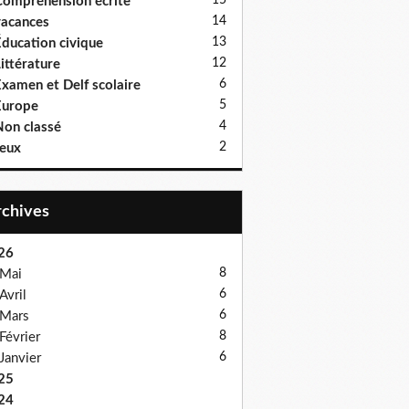
15
ompréhension écrite
14
acances
13
ducation civique
12
ittérature
6
xamen et Delf scolaire
5
Europe
4
on classé
2
eux
Archives
26
8
Mai
6
Avril
6
Mars
8
Février
6
Janvier
25
24