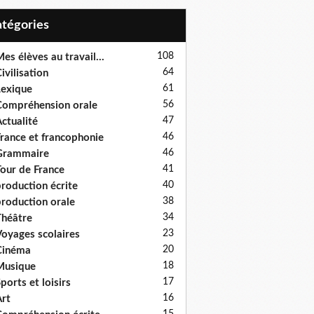
Catégories
108
es élèves au travail...
64
ivilisation
61
exique
56
ompréhension orale
47
ctualité
46
rance et francophonie
46
Grammaire
41
our de France
40
roduction écrite
38
roduction orale
34
héâtre
23
oyages scolaires
20
Cinéma
18
Musique
17
ports et loisirs
16
rt