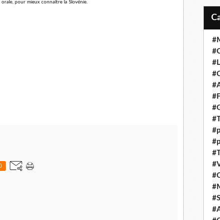
orale, pour mieux connaître la Slovénie.
#M
#C
#L
#C
#A
#F
#
#T
#p
#p
#T
#V
0
#
#
#S
#A