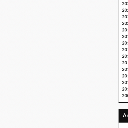
20
20
20
20
20
20
20
20
20
20
20
20
20
20
20