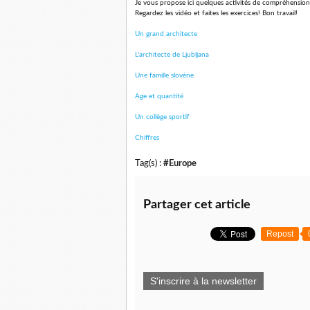
Je vous propose ici quelques activités de compréhension 
Regardez les vidéo et faites les exercices! Bon travail!
Un grand architecte
L'architecte de Ljubljana
Une famille slovène
Age et quantité
Un collège sportif
Chiffres
Tag(s) :
#Europe
Partager cet article
Repost
S'inscrire à la newsletter