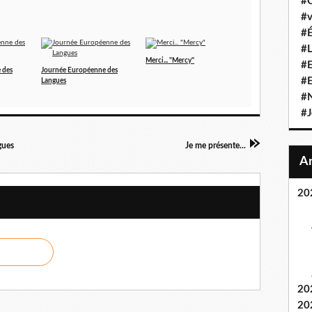
#C
#v
#É
#L
Merci... "Mercy"
#E
 des
Journée Européenne des
#
Langues
#N
#J
gues
Je me présente...
20
20
20