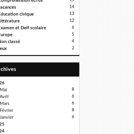
15
ompréhension écrite
14
acances
13
ducation civique
12
ittérature
6
xamen et Delf scolaire
5
Europe
4
on classé
2
eux
Archives
26
8
Mai
6
Avril
6
Mars
8
Février
6
Janvier
25
24