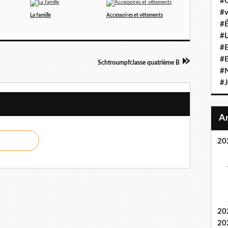
#C
#v
La famille
Accessoires et vêtements
#É
#L
#E
#
Schtroumpfclasse quatrième B
#N
#J
20
20
20