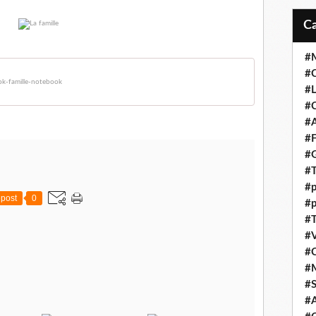
#M
#C
k-famille-notebook
#L
#C
#A
#F
#
#T
#p
post
0
#p
#T
#V
#
#
#S
#A