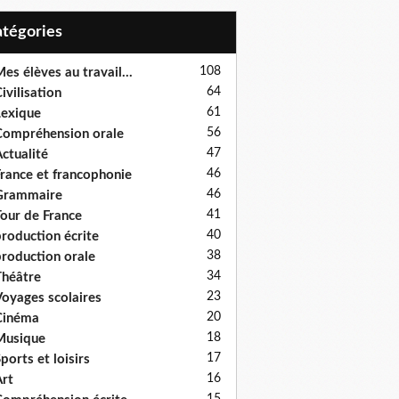
Catégories
108
es élèves au travail...
64
ivilisation
61
exique
56
ompréhension orale
47
ctualité
46
rance et francophonie
46
Grammaire
41
our de France
40
roduction écrite
38
roduction orale
34
héâtre
23
oyages scolaires
20
Cinéma
18
Musique
17
ports et loisirs
16
rt