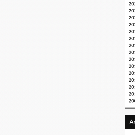
20
20
20
20
20
20
20
20
20
20
20
20
20
20
20