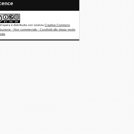
icence
t'opera è distribuita con Licenza
Creative Commons
ibuzione - Non commerciale - Condividi allo stesso modo
talia
.