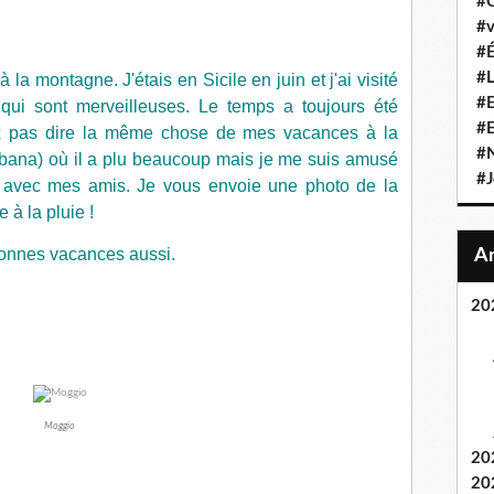
#C
#v
#É
#L
à la montagne. J'étais en Sicile en juin et j'ai visité
#E
 qui sont merveilleuses. Le temps a toujours été
#
ux pas dire la même chose de mes vacances à la
#N
bana) où il a plu beaucoup mais je me suis amusé
#J
 avec mes amis. Je vous envoie une photo de la
 à la pluie !
onnes vacances aussi.
20
Moggio
20
20