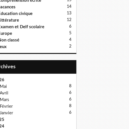
15
ompréhension écrite
14
acances
13
ducation civique
12
ittérature
6
xamen et Delf scolaire
5
Europe
4
on classé
2
eux
Archives
26
8
Mai
6
Avril
6
Mars
8
Février
6
Janvier
25
24