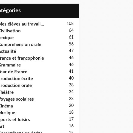
Catégories
108
es élèves au travail...
64
ivilisation
61
exique
56
ompréhension orale
47
ctualité
46
rance et francophonie
46
Grammaire
41
our de France
40
roduction écrite
38
roduction orale
34
héâtre
23
oyages scolaires
20
Cinéma
18
Musique
17
ports et loisirs
16
rt