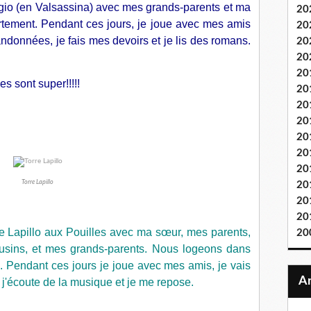
ggio (en Valsassina) avec mes grands-parents et ma
20
tement. Pendant ces jours, je joue avec mes amis
20
randonnées, je fais mes devoirs et je lis des romans.
20
20
20
 sont super!!!!!
20
20
20
20
20
20
Torre Lapillo
20
20
20
re Lapillo aux Pouilles avec ma sœur, mes parents,
20
usins, et mes grands-parents. Nous logeons dans
 Pendant ces jours je joue avec mes amis, je vais
 j'écoute de la musique et je me repose.