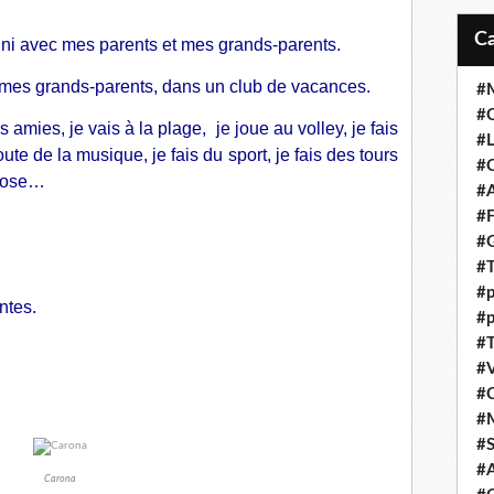
uni avec mes parents et mes grands-parents.
es grands-parents, dans un club de vacances.
#M
#C
amies, je vais à la plage, je joue au volley, je fais
#L
ute de la musique, je fais du sport, je fais des tours
#C
epose…
#A
#F
#
#T
#p
ntes.
#p
#T
#V
#
#
#S
#A
Carona